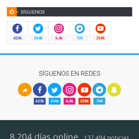
SÍGUENOS
423k
334k
6,4k
700
258k
SÍGUENOS EN REDES
423k
334k
6,4k
258k
700
8.204 días online
137.494 noticias