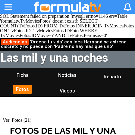
SQL Statement failed on preparation [mysqli errno=1146 err=Table
'formulatv.TvMoviesFotos' doesn't exist]: SELECT
COUNT(TvFotos.ID) FROM TvFotos INNER JOIN TvMoviesFotos
ON TvFotos.ID=TvMoviesFotos.IDFoto WHERE
TvMoviesFotos.IDMovie=? AND TvFotos.Permisos=0'
Audiencias
'Ordena tu vida' con Inés Hernand se estrena
discreto y no puede con 'Padre no hay más que uno'
Las mil y una noches
Ficha
Noticias
Reparto
Fotos
Vídeos
Ver:
Fotos (21)
FOTOS DE LAS MIL Y UNA