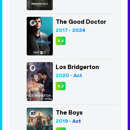
The Good Doctor
8
2017 - 2024
8,4
Los Bridgerton
9
2020 - Act
8,2
The Boys
10
2019 - Act