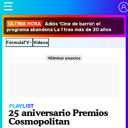
ÚLTIMA HORA
Adiós 'Cine de barrio': el
programa abandona La 1 tras más de 30 años
FórmulaTV
Vídeos
Eliminar anuncios
PLAYLIST
25 aniversario Premios
Cosmopolitan