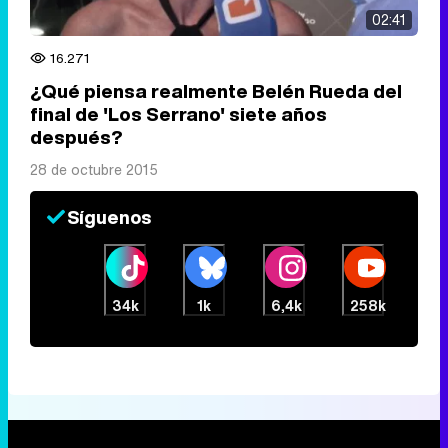
02:41
16.271
¿Qué piensa realmente Belén Rueda del
final de 'Los Serrano' siete años
después?
28 de octubre 2015
Síguenos
34k
1k
6,4k
258k