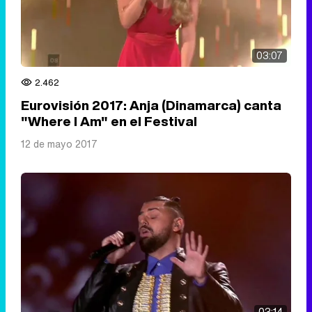
03:07
2.462
Eurovisión 2017: Anja (Dinamarca) canta
"Where I Am" en el Festival
12 de mayo 2017
03:14