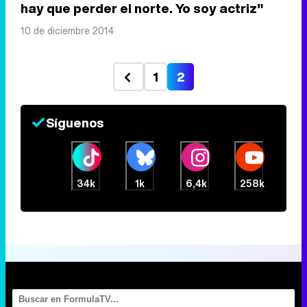
hay que perder el norte. Yo soy actriz"
10 de diciembre 2014
1
2
Síguenos
34k
1k
6,4k
258k