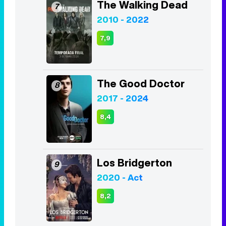
The Walking Dead
7
2010 - 2022
7,9
The Good Doctor
8
2017 - 2024
8,4
Los Bridgerton
9
2020 - Act
8,2