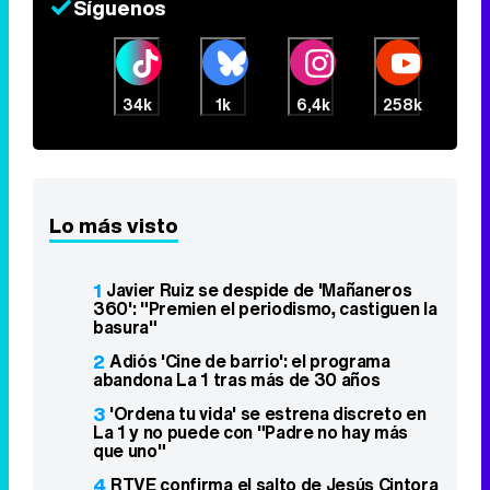
Síguenos
34k
1k
6,4k
258k
Lo más visto
1
Javier Ruiz se despide de 'Mañaneros
360': "Premien el periodismo, castiguen la
basura"
2
Adiós 'Cine de barrio': el programa
abandona La 1 tras más de 30 años
3
'Ordena tu vida' se estrena discreto en
La 1 y no puede con "Padre no hay más
que uno"
4
RTVE confirma el salto de Jesús Cintora