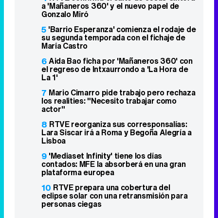
a 'Mañaneros 360' y el nuevo papel de
Gonzalo Miró
5
'Barrio Esperanza' comienza el rodaje de
su segunda temporada con el fichaje de
María Castro
6
Aida Bao ficha por 'Mañaneros 360' con
el regreso de Intxaurrondo a 'La Hora de
La 1'
7
Mario Cimarro pide trabajo pero rechaza
los realities: "Necesito trabajar como
actor"
8
RTVE reorganiza sus corresponsalías:
Lara Siscar irá a Roma y Begoña Alegría a
Lisboa
9
'Mediaset Infinity' tiene los días
contados: MFE la absorberá en una gran
plataforma europea
10
RTVE prepara una cobertura del
eclipse solar con una retransmisión para
personas ciegas