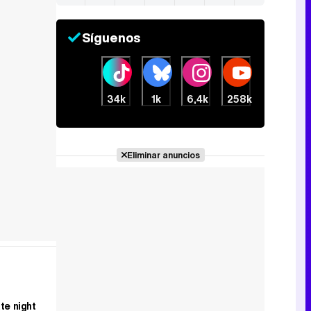
Síguenos
34k
1k
6,4k
258k
Eliminar anuncios
te night