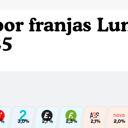
or franjas Lu
25
1%
3,0%
2,7%
2,3%
2,1%
2,0%