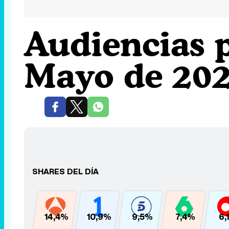
Audiencias p
Mayo de 20
SHARES DEL DÍA
14,4%
10,9%
9,5%
7,4%
6,