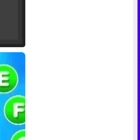
Tráiler de '33 días', la nueva serie de Atresplayer con Julián Villagrán y José Manuel Poga
Tráiler en catalán de 'Ravalear', la nueva serie de HBO Max sobre los fondos buitre
Tráiler de la tercera temporada de 'The Walking Dead: Dead City' de AMC+
Canción ganadora de Eurovisión 2026: DARA con "Bangaranga" por Bulgaria