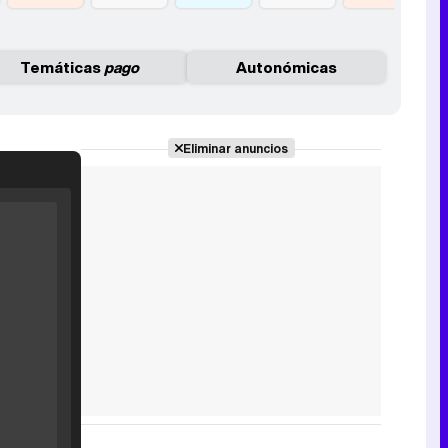
Temáticas
pago
Autonómicas
Eliminar anuncios
Filmin estrena el tráiler de 'Millennial Mal', su nueva comedia universitaria de la mano de Lorena Iglesias
'120 Minutos' celebra sus 2.000 programas en Telemadrid con un vídeo del día a día en la redacción