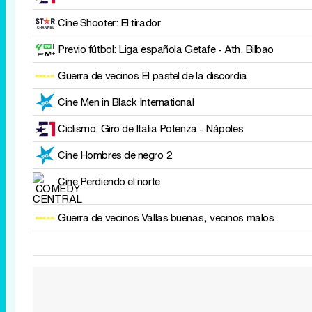
Cine
Shooter: El tirador
Previo fútbol: Liga española
Getafe - Ath. Bilbao
Guerra de vecinos
El pastel de la discordia
Cine
Men in Black International
Ciclismo: Giro de Italia
Potenza - Nápoles
Cine
Hombres de negro 2
Cine
Perdiendo el norte
Guerra de vecinos
Vallas buenas, vecinos malos