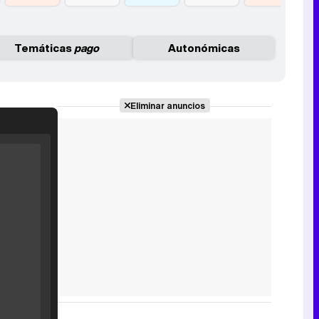
Temáticas
pago
Autonómicas
Eliminar anuncios
Filmin estrena el tráiler de 'Millennial Mal', su nueva comedia universitaria de la mano de Lorena Iglesias
'120 Minutos' celebra sus 2.000 programas en Telemadrid con un vídeo del día a día en la redacción