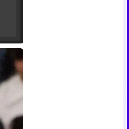
Tráiler de '33 días', la nueva serie de Atresplayer con Julián Villagrán y José Manuel Poga
Tráiler en catalán de 'Ravalear', la nueva serie de HBO Max sobre los fondos buitre
Tráiler de la tercera temporada de 'The Walking Dead: Dead City' de AMC+
Canción ganadora de Eurovisión 2026: DARA con "Bangaranga" por Bulgaria