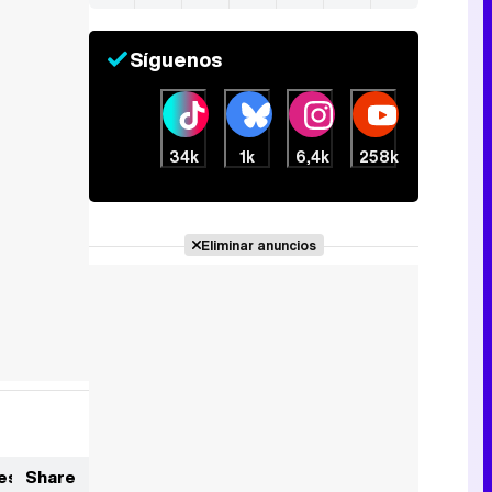
Síguenos
34k
1k
6,4k
258k
Eliminar anuncios
es
Share