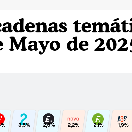
cadenas temát
e Mayo de 202
6%
3,5%
2,3%
2,2%
2,1%
1,9%