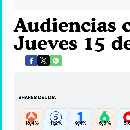
Audiencias 
Jueves 15 d
SHARES DEL DÍA
13,4%
11,2%
9,4%
6,8%
5,