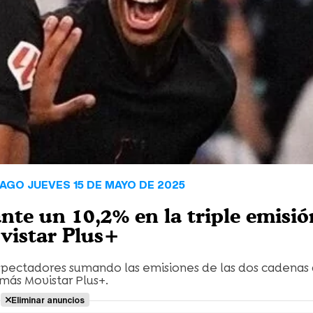
PAGO JUEVES 15 DE MAYO DE 2025
nte un 10,2% en la triple emisió
vistar Plus+
 espectadores sumando las emisiones de las dos cadenas
más Movistar Plus+.
Eliminar anuncios