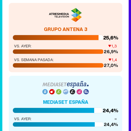
GRUPO ANTENA 3
25,6%
VS. AYER:
1,3
26,9%
VS. SEMANA PASADA:
1,4
27,0%
MEDIASET ESPAÑA
24,4%
VS. AYER:
=
24,4%