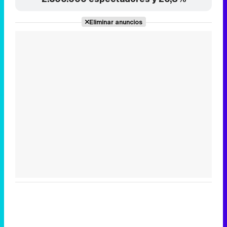
Tráiler de la tercera temporada de 'The Walking Dead: Dead City' de AMC+
Canción ganadora de Eurovisión 2026: DARA con "Bangaranga" por Bulgaria