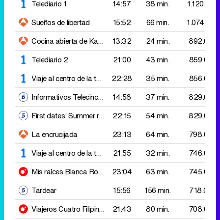
Viaje al centro de la tele: Grandes éxitos
22:28
35 min.
Los nº1 de los 70
856.000
Informativos Telecinco 15:00
14:58
37 min.
829.000
First dates: Summer resort
22:15
54 min.
829.000
La encrucijada
23:13
64 min.
798.000
Viaje al centro de la tele
Los momentazos de Íñigo
21:55
32 min.
746.000
Mis raíces
Blanca Romero
23:04
63 min.
745.000
Tardear
15:56
156 min.
718.000
Viajeros Cuatro
Filipinas
21:43
80 min.
708.000
Y ahora, Sonsoles
17:00
192 min.
699.000
Informativos Telecinco 21:00
21:10
31 min.
693.000
Futuro imperfecto
A tomar fresco
23:04
70 min.
693.000
Mañaneros 360
14:20
36 min.
690.000