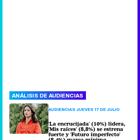
ANÁLISIS DE AUDIENCIAS
AUDIENCIAS JUEVES 17 DE JULIO
'La encrucijada' (10%) lidera,
'Mis raíces' (8,8%) se estrena
fuerte y 'Futuro imperfecto'
(8,4%) marca mínimo
99 comentarios
Viernes 18 Julio
2025 09:00 (hace 1 hora)
AUDIENCIAS TDT 17 DE JULIO