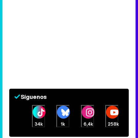
Síguenos
34k
1k
6,4k
258k
Eliminar anuncios