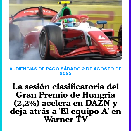
'120 Minutos' celebra sus 2.000 programas en Telemadrid con un vídeo del día a día en la redacción
Tráiler de '33 días', la nueva serie de Atresplayer con Julián Villagrán y José Manuel Poga
AUDIENCIAS DE PAGO SÁBADO 2 DE AGOSTO DE
2025
La sesión clasificatoria del
Tráiler en catalán de 'Ravalear', la nueva serie de HBO Max sobre los fondos buitre
Gran Premio de Hungría
(2,2%) acelera en DAZN y
deja atrás a 'El equipo A' en
Warner TV
Tráiler de la tercera temporada de 'The Walking Dead: Dead City' de AMC+