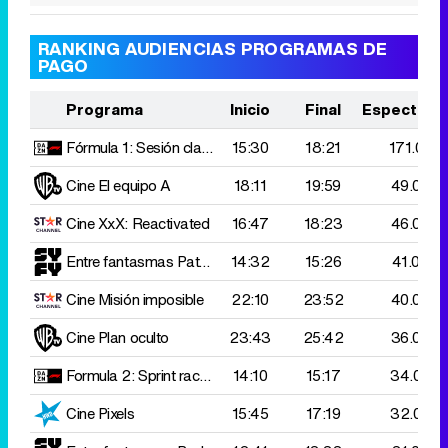
RANKING AUDIENCIAS PROGRAMAS DE
PAGO
Programa
Inicio
Final
Espectado
Fórmula 1: Sesión clasificatoria
15:30
G. P. Hungria
18:21
171.000
Cine
El equipo A
18:11
19:59
49.000
Cine
XxX: Reactivated
16:47
18:23
46.000
Entre fantasmas
Paterfamilias
14:32
15:26
41.000
Cine
Misión imposible
22:10
23:52
40.000
Cine
Plan oculto
23:43
25:42
36.000
Formula 2: Sprint race
G. P. Hungría
14:10
15:17
34.000
Cine
Pixels
15:45
17:19
32.000