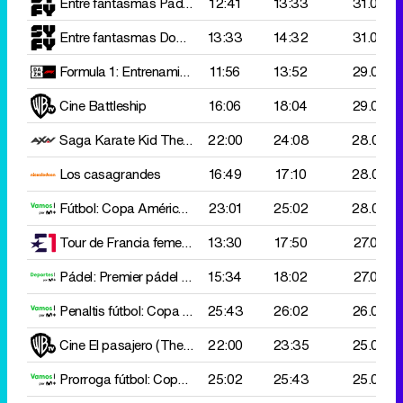
Entre fantasmas
Padres irresponsables
12:41
13:33
31.000
Entre fantasmas
Dominación
13:33
14:32
31.000
Formula 1: Entrenamientos libres
11:56
G. P. Hungría
13:52
29.000
Cine
Battleship
16:06
18:04
29.000
Saga Karate Kid
The karate kid
22:00
24:08
28.000
Los casagrandes
16:49
17:10
28.000
Fútbol: Copa América femenino
23:01
Colombia - Brasil
25:02
28.000
Tour de Francia femenino
13:30
Chambery - Saint François Longc
17:50
27.000
Pádel: Premier pádel
A. Coello y A. Tapia - M. Yanguas y J.
15:34
18:02
27.000
Penaltis fútbol: Copa América femenino
25:43
26:02
Colombia - Brasil
26.000
Cine
El pasajero (The commuter)
22:00
23:35
25.000
Prorroga fútbol: Copa América femenino
25:02
25:43
Colombia - Brasil
25.000