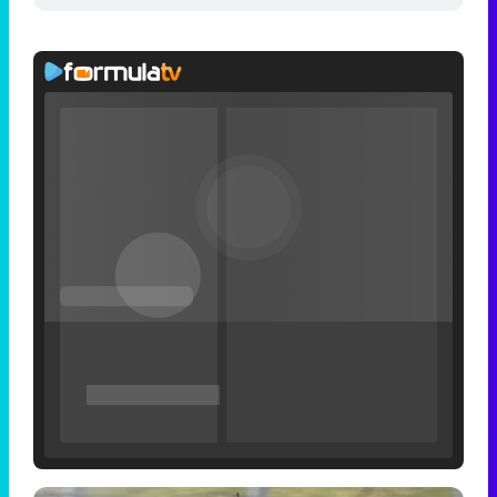
Filmin estrena el tráiler de 'Millennial Mal', su nueva comedia universitaria de la mano de Lorena Iglesias