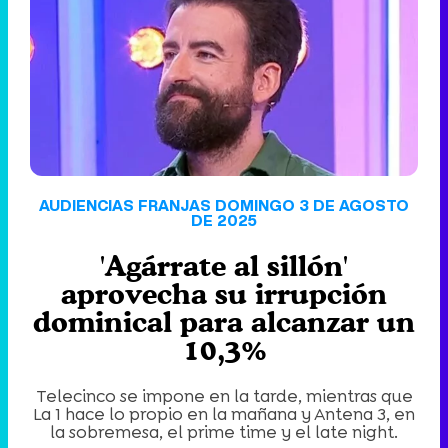
'120 Minutos' celebra sus 2.000 programas en Telemadrid con un vídeo del día a día en la redacción
Tráiler de '33 días', la nueva serie de Atresplayer con Julián Villagrán y José Manuel Poga
AUDIENCIAS FRANJAS DOMINGO 3 DE AGOSTO
DE 2025
'Agárrate al sillón'
Tráiler en catalán de 'Ravalear', la nueva serie de HBO Max sobre los fondos buitre
aprovecha su irrupción
dominical para alcanzar un
10,3%
Tráiler de la tercera temporada de 'The Walking Dead: Dead City' de AMC+
Telecinco se impone en la tarde, mientras que
La 1 hace lo propio en la mañana y Antena 3, en
la sobremesa, el prime time y el late night.