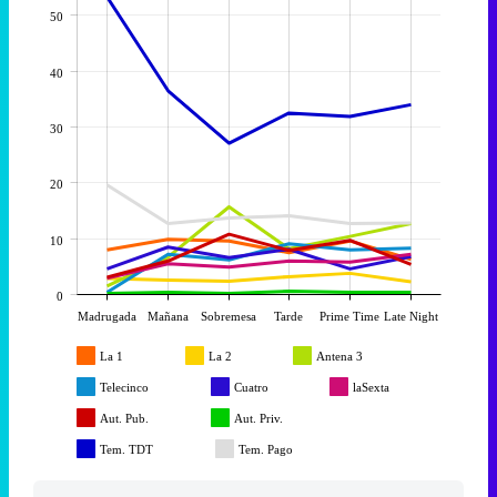
50
40
30
20
10
0
Madrugada
Mañana
Sobremesa
Tarde
Prime Time
Late Night
La 1
La 2
Antena 3
Telecinco
Cuatro
laSexta
Aut. Pub.
Aut. Priv.
Tem. TDT
Tem. Pago