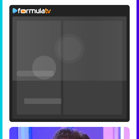
Filmin estrena el tráiler de 'Millennial Mal', su nueva comedia universitaria de la mano de Lorena Iglesias