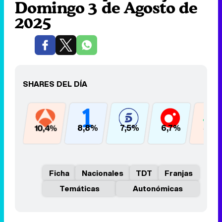
Domingo 3 de Agosto de
2025
SHARES DEL DÍA
10,4%
8,8%
7,5%
6,7%
5,7
Ficha
Nacionales
TDT
Franjas
Temáticas
Autonómicas