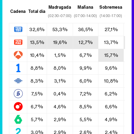
Madrugada
Mañana
Sobremesa
T
Cadena
Total día
(02:30-07:00)
(07:00-14:00)
(14:00-17:00)
(17:0
32,6%
53,3%
36,5%
27,1%
3
13,5%
19,6%
12,7%
13,7%
1
10,4%
1,5%
6,7%
15,7%
8
8,8%
8,0%
9,9%
9,6%
7
8,3%
3,1%
6,0%
10,8%
7
7,5%
0,4%
7,2%
6,2%
9
6,7%
4,6%
8,5%
6,6%
8
5,7%
2,9%
5,5%
4,9%
6
3,0%
2,9%
2,6%
2,4%
3