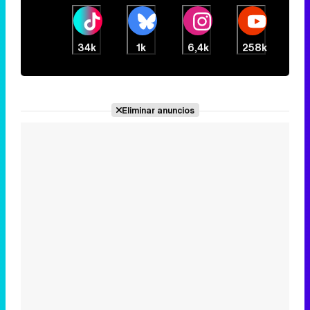
34k
1k
6,4k
258k
Eliminar anuncios