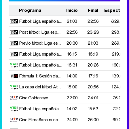
Programa
Inicio
Final
Espectado
Fútbol: Liga española
R. Madrid - Villarreal
21:03
22:56
829.000
Post fútbol: Liga española
22:56
R. Madrid - Villarreal
23:23
298.000
Previo fútbol: Liga española
20:30
R. Madrid - Villarreal
21:03
289.000
Fútbol: Liga española
Girona - Valencia
16:15
18:19
219.000
Fútbol: Liga española
Ath. Bilbao - Mallorca
18:31
20:26
160.000
Fórmula 1: Sesión clasificatoria
14:30
G. P. Singapur
17:16
139.000
La casa del fútbol
Ath. Bilbao - Mallorca
18:00
20:56
124.000
Cine
Goldeneye
22:00
24:01
76.000
Fútbol: Liga española
Oviedo - Levante
14:02
15:53
72.000
Cine
El mañana nunca muere
24:09
26:00
69.000