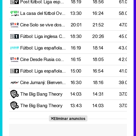
Post fútbol: Liga española
18:19
Girona - Valencia
18:56
61.000
La casa del fútbol
Oviedo - Levante
13:30
16:24
58.000
Cine
Solo se vive dos veces
20:01
21:52
47.000
Fútbol: Liga inglesa
Chelsea - Liverpool
18:30
20:26
45.000
Fútbol: Liga española 2ª D
16:19
Deportivo Coruña - Almería
18:14
43.000
Cine
Desde Rusia con amor
16:15
18:05
42.000
Fútbol: Liga española femenino
15:00
Eibar - Barcelona
16:54
41.000
Cine
Jumanji: Bienvenidos a la jungla
16:30
18:16
39.000
The Big Bang Theory
14:03
14:31
37.000
The Big Bang Theory
13:43
14:03
37.000
Eliminar anuncios