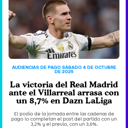
'120 Minutos' celebra sus 2.000 programas en Telemadrid con un vídeo del día a día en la redacción
Tráiler de '33 días', la nueva serie de Atresplayer con Julián Villagrán y José Manuel Poga
AUDIENCIAS DE PAGO SÁBADO 4 DE OCTUBRE
DE 2025
La victoria del Real Madrid
Tráiler en catalán de 'Ravalear', la nueva serie de HBO Max sobre los fondos buitre
ante el Villarreal arrasa con
un 8,7% en Dazn LaLiga
El podio de la jornada entre las cadenas de
Tráiler de la tercera temporada de 'The Walking Dead: Dead City' de AMC+
pago lo completan el post del partido con un
3,2% y el previo, con un 3,6%.