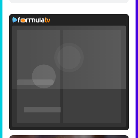
Filmin estrena el tráiler de 'Millennial Mal', su nueva comedia universitaria de la mano de Lorena Iglesias