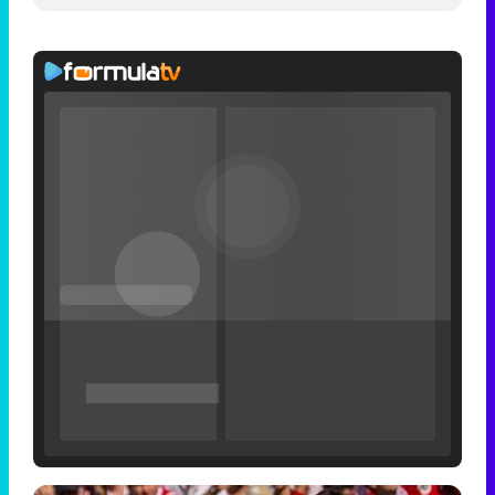
Filmin estrena el tráiler de 'Millennial Mal', su nueva comedia universitaria de la mano de Lorena Iglesias