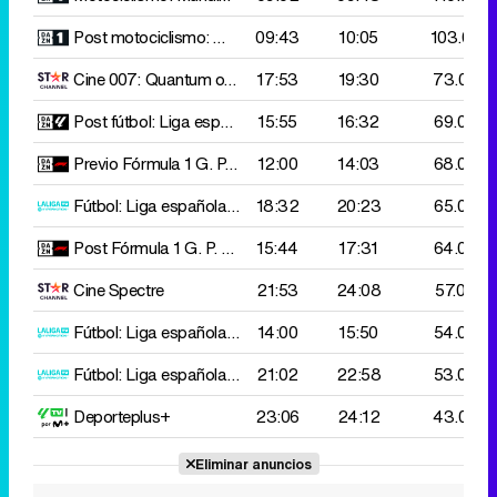
Post motociclismo: Mundial: MotoGP
09:43
10:05
G. P. Indonesia
103.000
Cine
007: Quantum of Solace
17:53
19:30
73.000
Post fútbol: Liga española
15:55
Alavés - Elche
16:32
69.000
Previo Fórmula 1
G. P. Singapur
12:00
14:03
68.000
Fútbol: Liga española 2 d
18:32
Racing Santander - Málaga
20:23
65.000
Post Fórmula 1
G. P. Singapur
15:44
17:31
64.000
Cine
Spectre
21:53
24:08
57.000
Fútbol: Liga española 2 d
14:00
R. Zaragoza - Córdoba
15:50
54.000
Fútbol: Liga española 2 d
21:02
Las Palmas - Cádiz
22:58
53.000
Deporteplus+
23:06
24:12
43.000
Eliminar anuncios