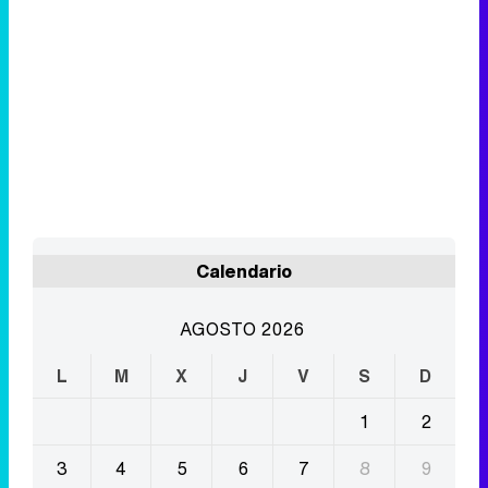
Calendario
AGOSTO 2026
L
M
X
J
V
S
D
1
2
3
4
5
6
7
8
9