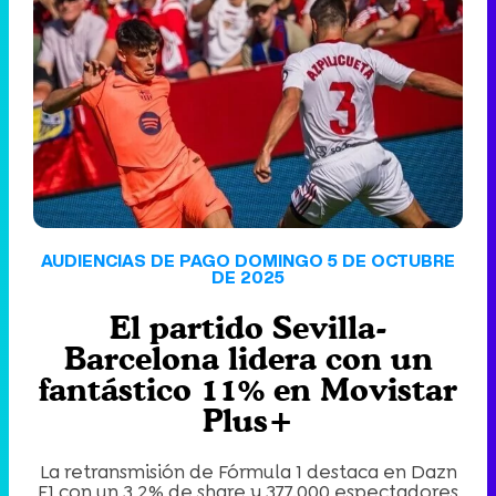
'120 Minutos' celebra sus 2.000 programas en Telemadrid con un vídeo del día a día en la redacción
Tráiler de '33 días', la nueva serie de Atresplayer con Julián Villagrán y José Manuel Poga
AUDIENCIAS DE PAGO DOMINGO 5 DE OCTUBRE
DE 2025
El partido Sevilla-
Tráiler en catalán de 'Ravalear', la nueva serie de HBO Max sobre los fondos buitre
Barcelona lidera con un
fantástico 11% en Movistar
Plus+
Tráiler de la tercera temporada de 'The Walking Dead: Dead City' de AMC+
La retransmisión de Fórmula 1 destaca en Dazn
F1 con un 3,2% de share y 377.000 espectadores