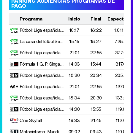
RANKING AUDIENCIAS PROGRAMAS DE
PAGO
Programa
Inicio
Final
Espectado
Fútbol: Liga española
Sevilla - Barcelona
16:17
18:22
1.011.000
La casa del fútbol
Sevilla - Barcelona
15:15
18:27
728.000
Fútbol: Liga española
Celta Vigo - At. Madrid
21:01
22:55
377.000
Fórmula 1
G. P. Singapur
14:03
15:44
317.000
Fútbol: Liga española
Espanyol - R. Betis
18:30
20:34
205.000
Fútbol: Liga española
Celta Vigo - At. Madrid
21:01
22:55
137.000
Fútbol: Liga española
R. Sociedad - Rayo Vallecano
18:34
20:30
133.000
Fútbol: Liga española
Alavés - Elche
14:00
15:55
119.000
Cine
Skyfall
19:33
21:45
112.000
Motociclismo: Mundial: MotoGP
09:02
G. P. Indonesia
09:43
110.000