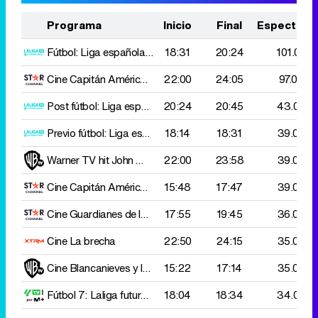
Programa
Inicio
Final
Espectado
Fútbol: Liga española 2 D
18:31
Almería - R. Zaragoza
20:24
101.000
Cine
Capitán América: El soldado de invierno
22:00
24:05
97.000
Post fútbol: Liga española 2 D
20:24
Almería - R. Zaragoza
20:45
43.000
Previo fútbol: Liga española 2 D
18:14
Almería - R. Zaragoza
18:31
39.000
Warner TV hit
John Wick 3: Parabellum
22:00
23:58
39.000
Cine
Capitán América: El primer vengador
15:48
17:47
39.000
Cine
Guardianes de la galaxia
17:55
19:45
36.000
Cine
La brecha
22:50
24:15
35.000
Cine
Blancanieves y la leyenda del cazador
15:22
17:14
35.000
Fútbol 7: Laliga futures torneo internacional
18:04
18:34
R. Madrid - Val
34.000