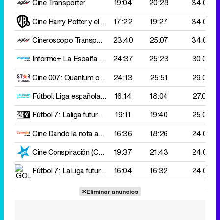
Cine
Transporter
19:04
20:28
34.000
Cine
Harry Potter y el prisionero de Azkabán
17:22
19:27
34.000
Cineroscopo
Transporter legacy
23:40
25:07
34.000
Informe+
La España de Clemente: Seis años y un día
24:37
25:23
30.000
Cine
007: Quantum of Solace
24:13
25:51
29.000
Fútbol: Liga española 2 d
16:14
Mirandes - Leganés
18:04
27.000
Fútbol 7: Laliga futures torneo internacional
19:11
19:40
Flamengo - Inte
25.000
Cine
Dando la nota aún más alto
16:36
18:26
24.000
Cine
Conspiración (Conspiracy theory)
19:37
21:43
24.000
Fútbol 7: LaLiga futures torneo internacional
16:04
16:32
CF Monterrey -
24.000
Eliminar anuncios