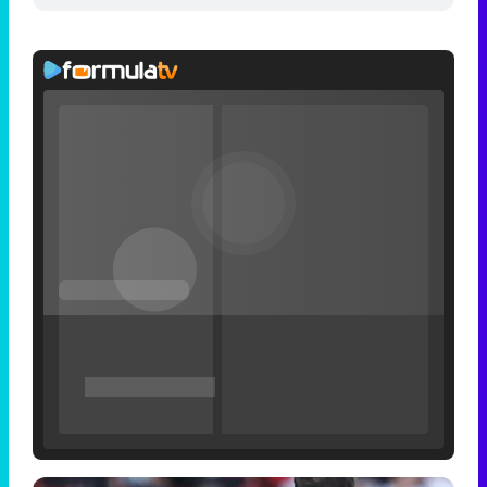
Filmin estrena el tráiler de 'Millennial Mal', su nueva comedia universitaria de la mano de Lorena Iglesias