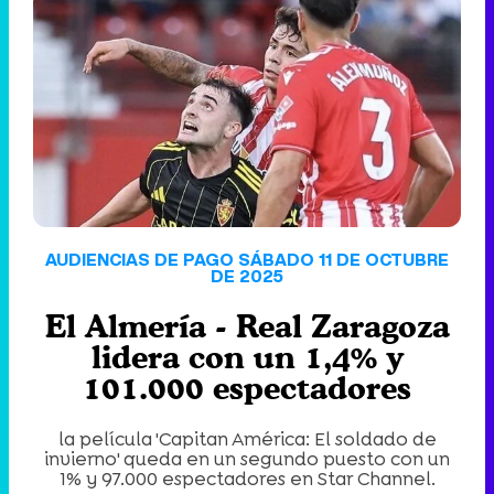
'120 Minutos' celebra sus 2.000 programas en Telemadrid con un vídeo del día a día en la redacción
Tráiler de '33 días', la nueva serie de Atresplayer con Julián Villagrán y José Manuel Poga
AUDIENCIAS DE PAGO SÁBADO 11 DE OCTUBRE
DE 2025
El Almería - Real Zaragoza
Tráiler en catalán de 'Ravalear', la nueva serie de HBO Max sobre los fondos buitre
lidera con un 1,4% y
101.000 espectadores
la película 'Capitan América: El soldado de
Tráiler de la tercera temporada de 'The Walking Dead: Dead City' de AMC+
invierno' queda en un segundo puesto con un
1% y 97.000 espectadores en Star Channel.