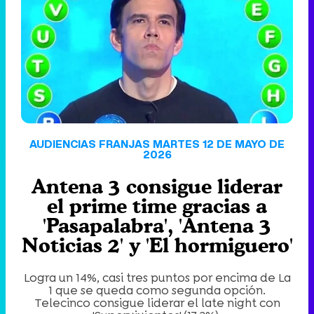
'120 Minutos' celebra sus 2.000 programas en Telemadrid con un vídeo del día a día en la redacción
Tráiler de '33 días', la nueva serie de Atresplayer con Julián Villagrán y José Manuel Poga
AUDIENCIAS FRANJAS MARTES 12 DE MAYO DE
2026
Antena 3 consigue liderar
Tráiler en catalán de 'Ravalear', la nueva serie de HBO Max sobre los fondos buitre
el prime time gracias a
'Pasapalabra', 'Antena 3
Noticias 2' y 'El hormiguero'
Tráiler de la tercera temporada de 'The Walking Dead: Dead City' de AMC+
Logra un 14%, casi tres puntos por encima de La
1 que se queda como segunda opción.
Telecinco consigue liderar el late night con