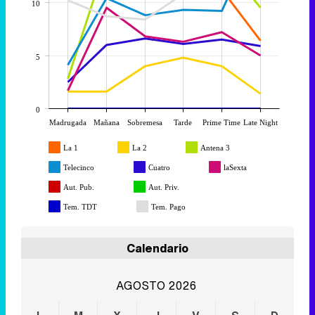
10
5
0
Madrugada
Mañana
Sobremesa
Tarde
Prime Time
Late Night
La 1
La 2
Antena 3
Telecinco
Cuatro
laSexta
Aut. Pub.
Aut. Priv.
Tem. TDT
Tem. Pago
Calendario
AGOSTO 2026