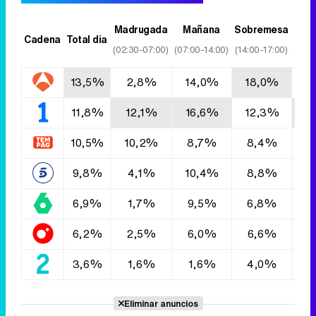
Madrugada
Mañana
Sobremesa
T
Cadena
Total día
(02:30-07:00)
(07:00-14:00)
(14:00-17:00)
(17:0
13,5%
2,8%
14,0%
18,0%
1
11,8%
12,1%
16,6%
12,3%
1
10,5%
10,2%
8,7%
8,4%
1
9,8%
4,1%
10,4%
8,8%
9
6,9%
1,7%
9,5%
6,8%
6
6,2%
2,5%
6,0%
6,6%
6
3,6%
1,6%
1,6%
4,0%
4
Eliminar anuncios