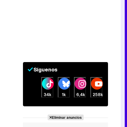
Tráiler de la tercera temporada de 'The Walking Dead: Dead City' de AMC+
Canción ganadora de Eurovisión 2026: DARA con "Bangaranga" por Bulgaria
Síguenos
34k
1k
6,4k
258k
Eliminar anuncios