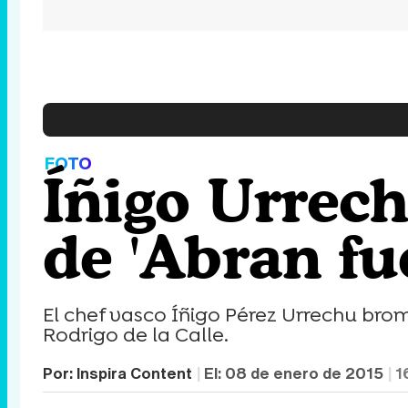
FOTO
Íñigo Urrec
de 'Abran fu
El chef vasco Íñigo Pérez Urrechu br
Rodrigo de la Calle.
Por:
Inspira Content
El:
08 de enero de 2015
1