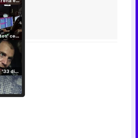
Filmin estrena el tráiler de 'Millennial Mal', su nueva comedia universitaria de la mano de Lorena Iglesias
'120 Minutos' celebra sus 2.000 programas en Telemadrid con un vídeo del día a día en la redacción
Tráiler de '33 días', la nueva serie de Atresplayer con Julián Villagrán y José Manuel Poga
Tráiler en catalán de 'Ravalear', la nueva serie de HBO Max sobre los fondos buitre