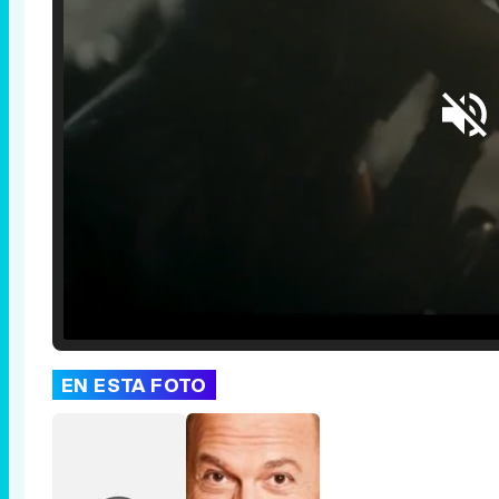
Loaded
:
25.30%
/
Unmute
EN ESTA FOTO