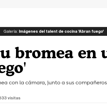
Galería:
Imágenes del talent de cocina 'Abran fuego'
hu bromea en 
ego'
omea con la cámara, junto a sus compañero
633
visitas