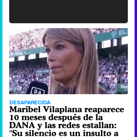
'120 Minutos' celebra sus 2.000 programas en Telemadrid con un vídeo del día a día en la redacción
Tráiler de '33 días', la nueva serie de Atresplayer con Julián Villagrán y José Manuel Poga
Tráiler en catalán de 'Ravalear', la nueva serie de HBO Max sobre los fondos buitre
DESAPARECIDA
Maribel Vilaplana reaparece
10 meses después de la
DANA y las redes estallan:
"Su silencio es un insulto a
Tráiler de la tercera temporada de 'The Walking Dead: Dead City' de AMC+