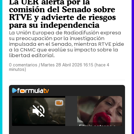
La UER alerta por la
comisión del Senado sobre
RTVE y advierte de riesgos
para su independencia
La Unión Europea de Radiodifusión expresa
su preocupación por la investigación
impulsada en el Senado, mientras RTVE pide
a la CNMC que evalúe su impacto sobre la
libertad editorial.
0 comentarios
|
Martes 28 Abril 2026 16:15 (hace 4
minutos)
Loaded
:
25.30%
/
Unmute
Filmin estrena el tráiler de 'Millennial Mal', su nueva comedia universitaria de la mano de Lorena Iglesias