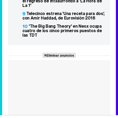
el regreso de Intxaurrondo a 'La Hora de
La 1'
9
Telecinco estrena 'Una receta para dos',
con Amir Haddad, de Eurovisión 2016
10
'The Big Bang Theory' en Neox ocupa
cuatro de los cinco primeros puestos de
las TDT
Eliminar anuncios