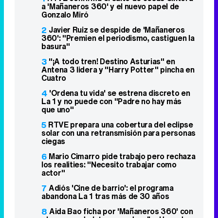
a 'Mañaneros 360' y el nuevo papel de
Gonzalo Miró
2
Javier Ruiz se despide de 'Mañaneros
360': "Premien el periodismo, castiguen la
basura"
3
"¡A todo tren! Destino Asturias" en
Antena 3 lidera y "Harry Potter" pincha en
Cuatro
4
'Ordena tu vida' se estrena discreto en
La 1 y no puede con "Padre no hay más
que uno"
5
RTVE prepara una cobertura del eclipse
solar con una retransmisión para personas
ciegas
6
Mario Cimarro pide trabajo pero rechaza
los realities: "Necesito trabajar como
actor"
7
Adiós 'Cine de barrio': el programa
abandona La 1 tras más de 30 años
8
Aida Bao ficha por 'Mañaneros 360' con