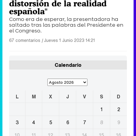
distorsión de la realidad
española"
Como era de esperar, la presentadora ha
saltado tras las palabras del Presidente en
el Congreso.
67 comentarios
|
Jueves 1 Junio 2023 14:21
Calendario
L
M
X
J
V
S
D
1
2
3
4
5
6
7
8
9
10
11
12
13
14
15
16