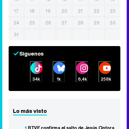
17
18
19
20
21
22
23
24
25
26
27
28
29
30
31
Síguenos
34k
1k
6,4k
258k
Lo más visto
1
RTVE confirma el salto de Jesús Cintora