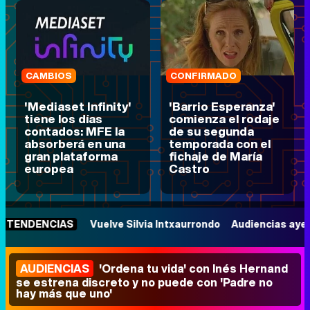
CAMBIOS
CONFIRMADO
'Mediaset Infinity'
'Barrio Esperanza'
tiene los días
comienza el rodaje
contados: MFE la
de su segunda
absorberá en una
temporada con el
gran plataforma
fichaje de María
europea
Castro
S
Vuelve Silvia Intxaurrondo
Audiencias ayer
Barrio Espe
AUDIENCIAS
'Ordena tu vida' con Inés Hernand
se estrena discreto y no puede con 'Padre no
hay más que uno'