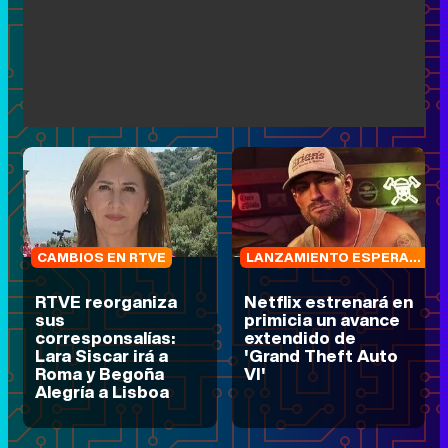
CAMBIOS EN RTVE
LANZAMIENTO ESPERADO
RTVE reorganiza
Netflix estrenará en
sus
primicia un avance
corresponsalías:
extendido de
Lara Siscar irá a
'Grand Theft Auto
Roma y Begoña
VI'
Alegría a Lisboa