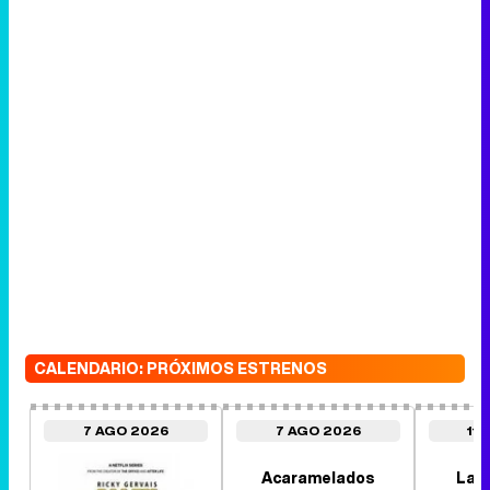
CALENDARIO: PRÓXIMOS ESTRENOS
7 AGO 2026
7 AGO 2026
11
Acaramelados
Las 