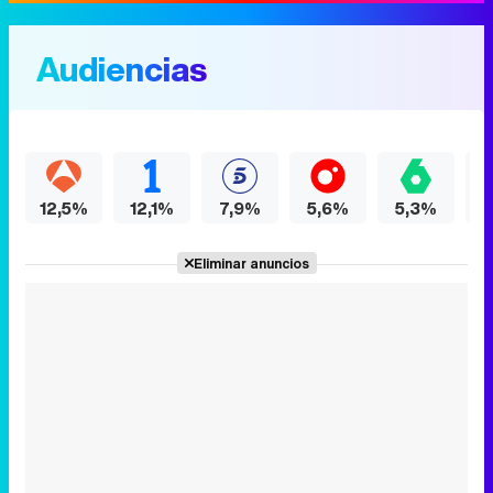
Audiencias
12,5%
12,1%
7,9%
5,6%
5,3%
Eliminar anuncios