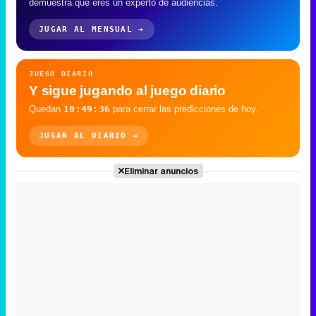
demuestra que eres un experto de audiencias.
JUGAR AL MENSUAL →
JUEGO DIARIO
Y sigue jugando al juego diario
Quedan
10:49:34
para cerrar las predicciones de hoy.
JUGAR AL DIARIO →
Eliminar anuncios