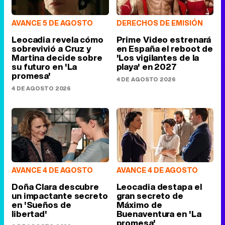
AVANCE 5 DE AGOSTO
DERECHOS DE EMISIÓN
Leocadia revela cómo
Prime Video estrenará
sobrevivió a Cruz y
en España el reboot de
Martina decide sobre
'Los vigilantes de la
su futuro en 'La
playa' en 2027
promesa'
4 DE AGOSTO 2026
4 DE AGOSTO 2026
AVANCE 4 DE AGOSTO
AVANCE 4 DE AGOSTO
Doña Clara descubre
Leocadia destapa el
un impactante secreto
gran secreto de
en 'Sueños de
Máximo de
libertad'
Buenaventura en 'La
promesa'