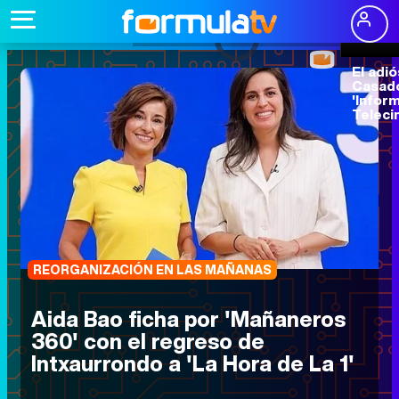
Video
Player
is
loading.
15
El adiós de María
Casado a
'Informativos
Telecinco' al borde
del llanto: "Gracias
por todo"
REORGANIZACIÓN EN LAS MAÑANAS
Aida Bao ficha por 'Mañaneros
360' con el regreso de
Intxaurrondo a 'La Hora de La 1'