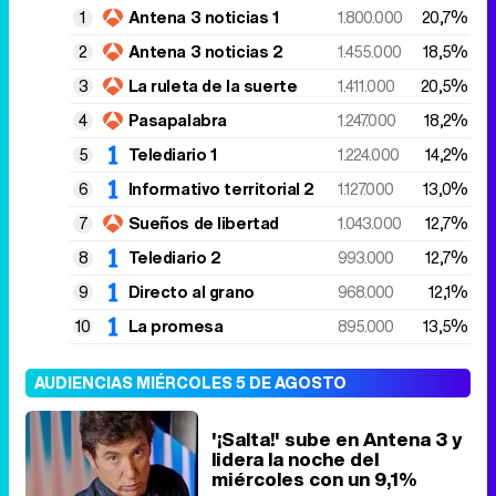
Antena 3 noticias 1
1.800.000
20,7%
Antena 3 noticias 2
1.455.000
18,5%
La ruleta de la suerte
1.411.000
20,5%
Pasapalabra
1.247.000
18,2%
Telediario 1
1.224.000
14,2%
Informativo territorial 2
1.127.000
13,0%
Sueños de libertad
1.043.000
12,7%
Telediario 2
993.000
12,7%
Directo al grano
968.000
12,1%
La promesa
895.000
13,5%
AUDIENCIAS MIÉRCOLES 5 DE AGOSTO
'¡Salta!' sube en Antena 3 y
lidera la noche del
miércoles con un 9,1%