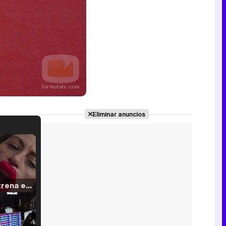
Eliminar anuncios
Filmin estrena el tráiler de 'Millennial Mal', su nueva comedia universitaria de la mano de Lorena Iglesias