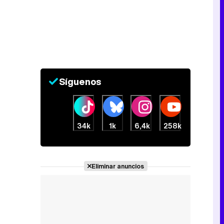
Canción ganadora de Eurovisión 2026: DARA con "Bangaranga" por Bulgaria
Síguenos
34k
1k
6,4k
258k
Eliminar anuncios