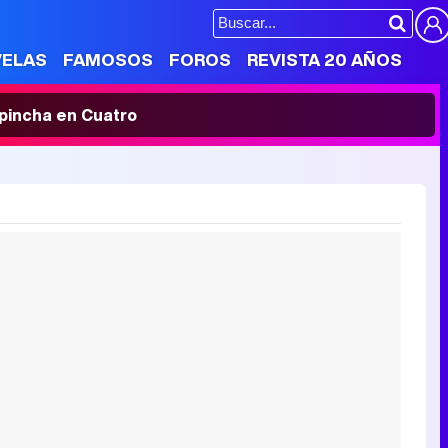
VELAS
FAMOSOS
FOROS
REVISTA 20 AÑOS
' pincha en Cuatro