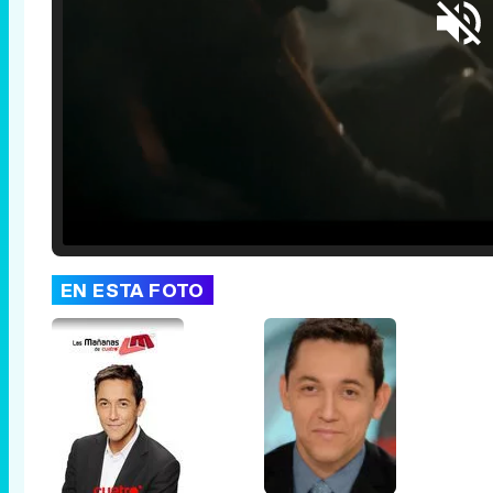
Loaded
:
25.30%
/
Unmute
EN ESTA FOTO