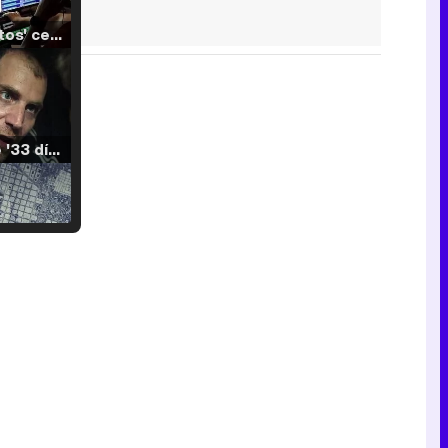
'120 Minutos' celebra sus 2.000 programas en Telemadrid con un vídeo del día a día en la redacción
Tráiler de '33 días', la nueva serie de Atresplayer con Julián Villagrán y José Manuel Poga
Tráiler en catalán de 'Ravalear', la nueva serie de HBO Max sobre los fondos buitre
Tráiler de la tercera temporada de 'The Walking Dead: Dead City' de AMC+