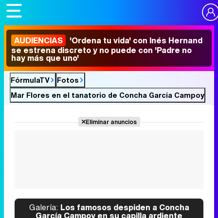
AUDIENCIAS
'Ordena tu vida' con Inés Hernand
se estrena discreto y no puede con 'Padre no
hay más que uno'
FórmulaTV
Fotos
Mar Flores en el tanatorio de Concha García Campoy
Eliminar anuncios
Galería:
Los famosos despiden a Concha
García Campoy en su capilla ardiente