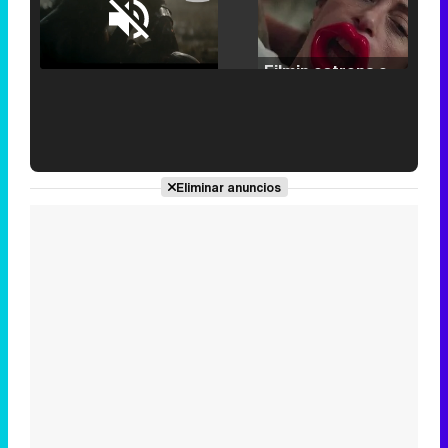
Loaded
:
25.30%
/
Unmute
Filmin estrena el tráiler de 'Millennial Mal', su nueva comedia universitaria de la mano de Lorena Iglesias
'120 Minutos' celebra sus 2.000 programas en Telemadrid con un vídeo del día a día en la redacción
Eliminar anuncios
Tráiler de '33 días', la nueva serie de Atresplayer con Julián Villagrán y José Manuel Poga
Tráiler en catalán de 'Ravalear', la nueva serie de HBO Max sobre los fondos buitre