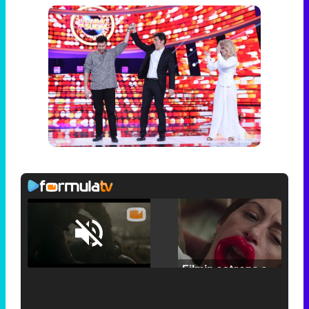
Loaded
:
25.30%
/
Unmute
Filmin estrena el tráiler de 'Millennial Mal', su nueva comedia universitaria de la mano de Lorena Iglesias