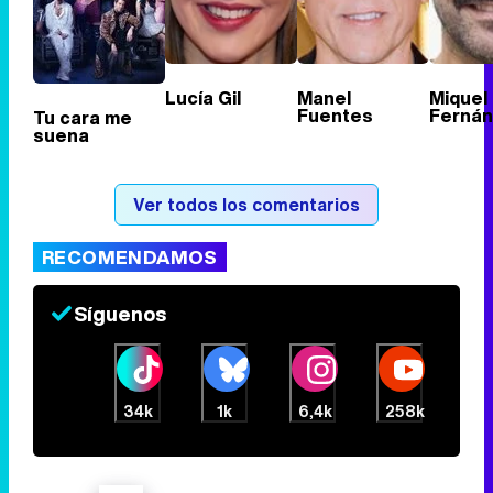
Lucía Gil
Manel
Miquel
Fuentes
Ferná
Tu cara me
suena
Ver todos los comentarios
RECOMENDAMOS
Síguenos
34k
1k
6,4k
258k