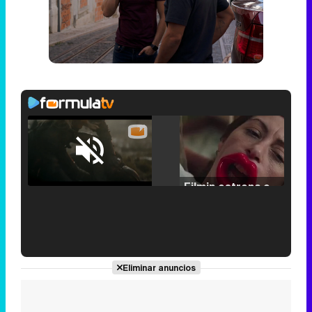
Loaded
:
25.30%
/
Unmute
Filmin estrena el tráiler de 'Millennial Mal', su nueva comedia universitaria de la mano de Lorena Iglesias
'120 Minutos' celebra sus 2.000 programas en Telemadrid con un vídeo del día a día en la redacción
Eliminar anuncios