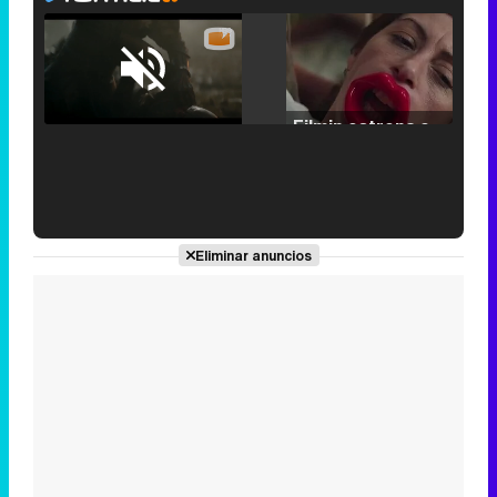
Loaded
:
25.30%
/
Unmute
Filmin estrena el tráiler de 'Millennial Mal', su nueva comedia universitaria de la mano de Lorena Iglesias
'120 Minutos' celebra sus 2.000 programas en Telemadrid con un vídeo del día a día en la redacción
Eliminar anuncios
Tráiler de '33 días', la nueva serie de Atresplayer con Julián Villagrán y José Manuel Poga