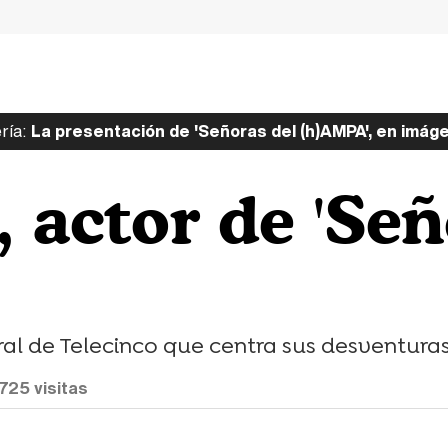
ría:
La presentación de 'Señoras del (h)AMPA', en imág
 actor de 'Señ
ral de Telecinco que centra sus desventura
725
visitas