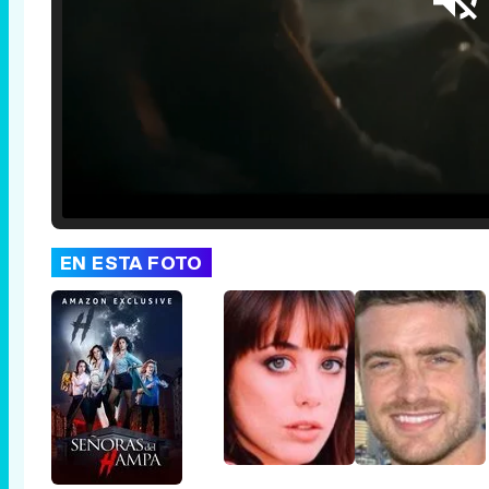
Loaded
:
25.30%
/
Unmute
EN ESTA FOTO