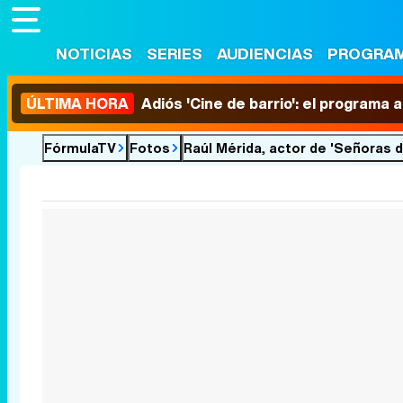
NOTICIAS
SERIES
AUDIENCIAS
PROGRA
ÚLTIMA HORA
Adiós 'Cine de barrio': el programa
FórmulaTV
Fotos
Raúl Mérida, actor de 'Señoras 