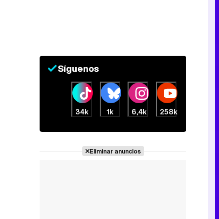
Canción ganadora de Eurovisión 2026: DARA con "Bangaranga" por Bulgaria
Síguenos
34k
1k
6,4k
258k
Eliminar anuncios