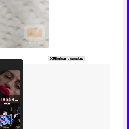
Eliminar anuncios
Filmin estrena el tráiler de 'Millennial Mal', su nueva comedia universitaria de la mano de Lorena Iglesias