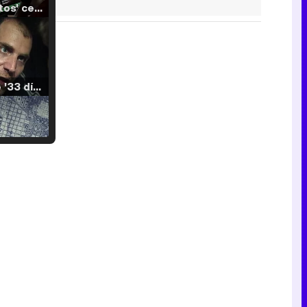
'120 Minutos' celebra sus 2.000 programas en Telemadrid con un vídeo del día a día en la redacción
Tráiler de '33 días', la nueva serie de Atresplayer con Julián Villagrán y José Manuel Poga
Tráiler en catalán de 'Ravalear', la nueva serie de HBO Max sobre los fondos buitre
Tráiler de la tercera temporada de 'The Walking Dead: Dead City' de AMC+