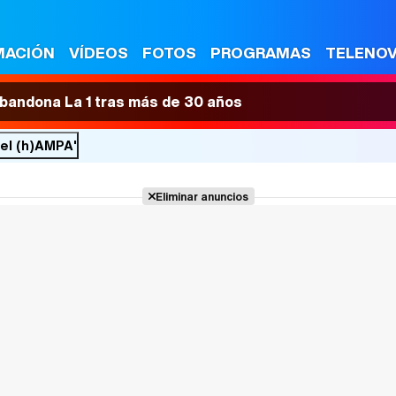
MACIÓN
VÍDEOS
FOTOS
PROGRAMAS
TELENO
 abandona La 1 tras más de 30 años
del (h)AMPA'
Eliminar anuncios