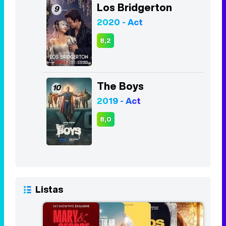
Los Bridgerton
9
2020 - Act
8,2
The Boys
10
2019 - Act
8,0
Listas