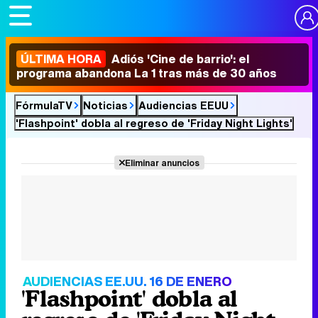
ÚLTIMA HORA
Adiós 'Cine de barrio': el
programa abandona La 1 tras más de 30 años
FórmulaTV
Noticias
Audiencias EEUU
'Flashpoint' dobla al regreso de 'Friday Night Lights'
Eliminar anuncios
AUDIENCIAS EE.UU. 16 DE ENERO
'Flashpoint' dobla al