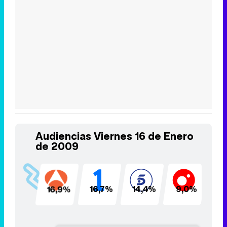
Audiencias Viernes 16 de Enero
de 2009
16,9%
16,7%
14,4%
9,0%
5