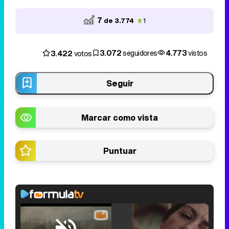
7
de 3.774
1
3.072
4.773
3.422
seguidores
vistos
votos
Seguir
Marcar como vista
Puntuar