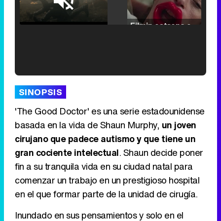
Loaded
:
29.30%
/
Unmute
Filmin estrena el tráiler de 'Millennial Mal', su nueva comedia universitaria de la mano de Lorena Iglesias
'120 Minutos' celebra sus 2.000 programas en Telemadrid con un vídeo del día a día en la redacción
SINOPSIS
'The Good Doctor' es una serie estadounidense
basada en la vida de Shaun Murphy,
un joven
cirujano que padece autismo y que tiene un
Tráiler de '33 días', la nueva serie de Atresplayer con Julián Villagrán y José Manuel Poga
gran cociente intelectual
. Shaun decide poner
fin a su tranquila vida en su ciudad natal para
comenzar un trabajo en un prestigioso hospital
en el que formar parte de la unidad de cirugía.
Tráiler en catalán de 'Ravalear', la nueva serie de HBO Max sobre los fondos buitre
Inundado en sus pensamientos y solo en el