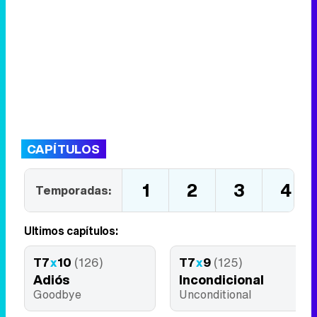
CAPÍTULOS
1
2
3
4
Temporadas:
Últimos capítulos:
T7
x
10
(126)
T7
x
9
(125)
Adiós
Incondicional
Goodbye
Unconditional