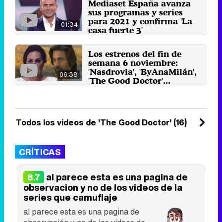
Mediaset España avanza
15 de septiembre 2021
sus programas y series
para 2021 y confirma 'La
01:34
casa fuerte 3'
El grupo de comunicación de
Fuencarral avanza a los
Los estrenos del fin de
espectadores lo que podrán ver
semana 6 noviembre:
a lo ...
'Nasdrovia', 'ByAnaMilán',
29 de diciembre 2020
06:38
'The Good Doctor'...
Las series de la semana incluyen
comedias espaciales, thrillers
románticos e incluso un ...
6 de noviembre 2020
Todos los videos de 'The Good Doctor' (16)
CRÍTICAS
al parece esta es una pagina de
8.7
observacion y no de los videos de la
series que camuflaje
al parece esta es una pagina de