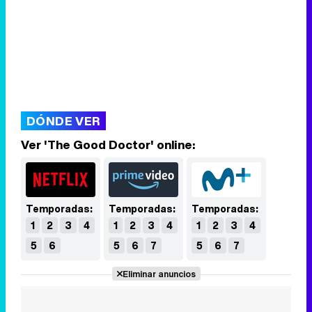
DÓNDE VER
Ver 'The Good Doctor' online:
Temporadas:
Temporadas:
Temporadas:
1
2
3
4
1
2
3
4
1
2
3
4
5
6
5
6
7
5
6
7
Eliminar anuncios