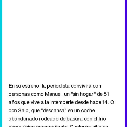
En su estreno, la periodista convivirá con
personas como Manuel, un "sin hogar" de 51
años que vive a la intemperie desde hace 14. O
con Saib, que "descansa" en un coche
abandonado rodeado de basura con el frío
como único acompañante. Cualquier sitio es
válido para dormir. Desde cajas de cartón en la
céntrica Plaza Mayor de la capital de España,
hasta cajeros automáticos, pasando por tiendas
de campaña. Igualmente, los lavabos de los