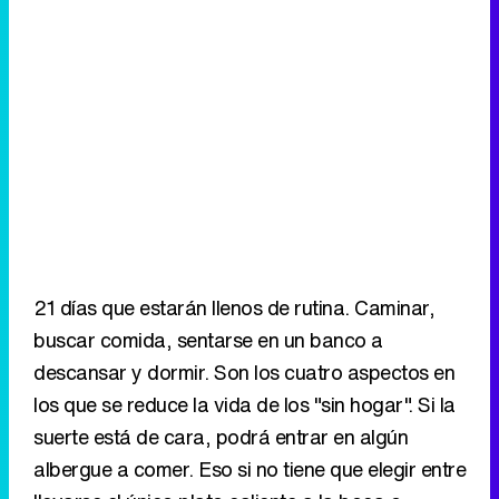
21 días que estarán llenos de rutina. Caminar,
buscar comida, sentarse en un banco a
descansar y dormir. Son los cuatro aspectos en
los que se reduce la vida de los "sin hogar". Si la
suerte está de cara, podrá entrar en algún
albergue a comer. Eso si no tiene que elegir entre
llevarse el único plato caliente a la boca o
ducharse.
Samanta pasará 21 días sin comer
Tras pasar tres semanas en la calle, Samanta se