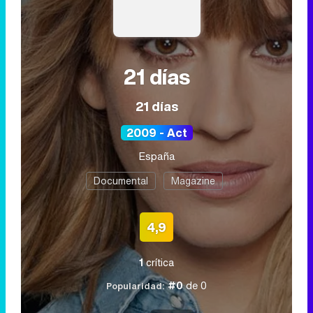
21 días
21 días
2009 - Act
España
Documental
Magazine
4,9
1
crítica
#0
de 0
Popularidad: