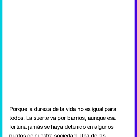
Porque la dureza de la vida no es igual para
todos. La suerte va por barrios, aunque esa
fortuna jamás se haya detenido en algunos
puntos de nuestra sociedad. Una de las
características comunes a infinidad de personas
son los sueños. Pero mientras muchos sueñan
con una vida mejor, con el deseado lujo o con
millones de euros en el bolsillo; otros,