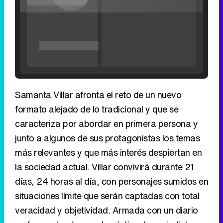
'120 Minutos' celebra sus 2.000 programas en Telemadrid con un vídeo del día a día en la redacción
Samanta Villar afronta el reto de un nuevo
formato alejado de lo tradicional y que se
caracteriza por abordar en primera persona y
junto a algunos de sus protagonistas los temas
Tráiler de '33 días', la nueva serie de Atresplayer con Julián Villagrán y José Manuel Poga
más relevantes y que más interés despiertan en
la sociedad actual. Villar convivirá durante 21
días, 24 horas al día, con personajes sumidos en
situaciones límite que serán captadas con total
Tráiler en catalán de 'Ravalear', la nueva serie de HBO Max sobre los fondos buitre
veracidad y objetividad. Armada con un diario
en forma de cámara doméstica, la periodista
vivirá la experiencia en primera persona e
investigará historias reales donde su estado de
Tráiler de la tercera temporada de 'The Walking Dead: Dead City' de AMC+
ánimo, sus confesiones y sus experiencias más
personales se fundirán con el rigor informativo