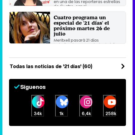
en una de las reporteras estrellas
de Cuatro, canal ...
Sábado 16 Septiembre 2017 10:40
Cuatro programa un
especial de '21 días' el
próximo martes 26 de
julio
Meritxell pasará 21 días
trabajando como criada de lujo
en esta nueva entrega en Cuatro.
Domingo 24 Julio 2016 10:25
Todas las noticias de '21 días' (60)
Síguenos
34k
1k
6,4k
258k