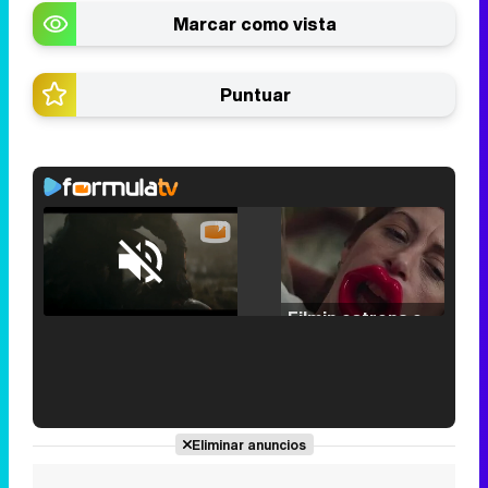
Marcar como vista
Puntuar
Loaded
:
25.30%
/
Unmute
Filmin estrena el tráiler de 'Millennial Mal', su nueva comedia universitaria de la mano de Lorena Iglesias
'120 Minutos' celebra sus 2.000 programas en Telemadrid con un vídeo del día a día en la redacción
Eliminar anuncios