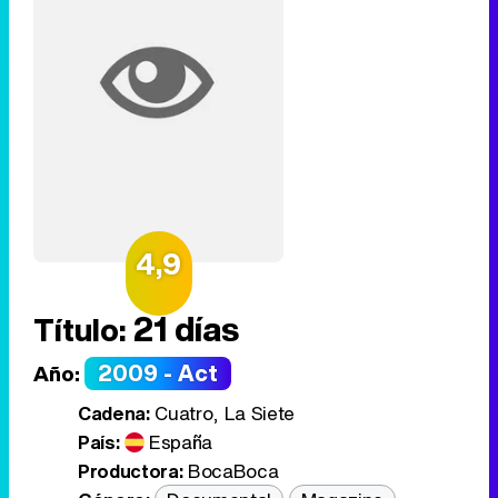
4,9
21 días
Título:
2009 - Act
Año:
Cadena:
Cuatro, La Siete
País:
España
Productora:
BocaBoca