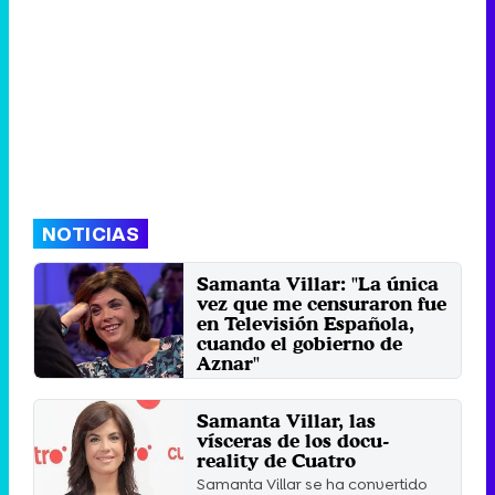
NOTICIAS
Samanta Villar: "La única
vez que me censuraron fue
en Televisión Española,
cuando el gobierno de
Aznar"
La periodista de Cuatro charla
con Risto sobre las mayores
Samanta Villar, las
polémicas de su trayectoria ...
vísceras de los docu-
Domingo 17 Diciembre 2017 23:13
reality de Cuatro
Samanta Villar se ha convertido