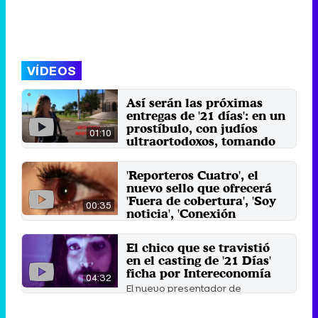
VÍDEOS
Así serán las próximas
entregas de '21 días': en un
prostíbulo, con judíos
01:10
ultraortodoxos, tomando
ayahuasca...
Meritxell Martorell debutará en '21
'Reporteros Cuatro', el
días' con una entrega en la que se
nuevo sello que ofrecerá
adentra en el ...
'Fuera de cobertura', 'Soy
13 de abril 2016
00:35
noticia', 'Conexión
Samanta' y 21 días'
Nuevo contenedor para formatos
El chico que se travistió
como 'Fuera de cobertura' con
en el casting de '21 Días'
Alejandra Andrade; 'Soy ...
ficha por Intereconomía
25 de diciembre 2015
04:32
El nuevo presentador de
Intereconomía, Rafa Rodrigo,
presentó un ingenioso vídeo ...