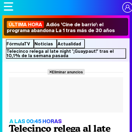
ÚLTIMA HORA
Adiós 'Cine de barrio': el
programa abandona La 1 tras más de 30 años
FórmulaTV
Noticias
Actualidad
Telecinco relega al late night '¡Guaypaut!' tras el
10,1% de la semana pasada
Eliminar anuncios
A LAS 00:45 HORAS
Telecinco relega al late