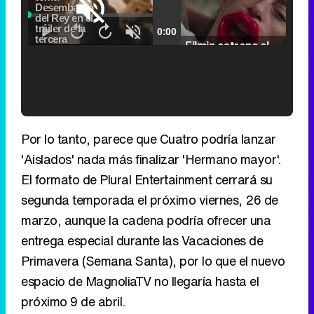
Player
is
Loaded
:
loading.
0.00%
Picture-
Fullscr
Current
0:00
/
Duration
2:24
Remaining
-
2:24
in-
Pause
Unmute
Seek
Seek
Picture
Filmin estrena el tráiler de 'Millennial Mal', su nueva comedia universitaria de la mano de Lorena Iglesias
back
forward
20
30
seconds
seconds
Time
Time
'120 Minutos' celebra sus 2.000 programas en Telemadrid con un vídeo del día a día en la redacción
Por lo tanto, parece que Cuatro podría lanzar
'Aislados' nada más finalizar 'Hermano mayor'.
El formato de Plural Entertainment cerrará su
segunda temporada el próximo viernes, 26 de
Tráiler de '33 días', la nueva serie de Atresplayer con Julián Villagrán y José Manuel Poga
marzo, aunque la cadena podría ofrecer una
entrega especial durante las Vacaciones de
Primavera (Semana Santa), por lo que el nuevo
espacio de MagnoliaTV no llegaría hasta el
Tráiler en catalán de 'Ravalear', la nueva serie de HBO Max sobre los fondos buitre
próximo 9 de abril.