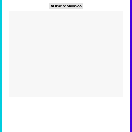
Eliminar anuncios
Tráiler de la tercera temporada de 'The Walking Dead: Dead City' de AMC+
Canción ganadora de Eurovisión 2026: DARA con "Bangaranga" por Bulgaria