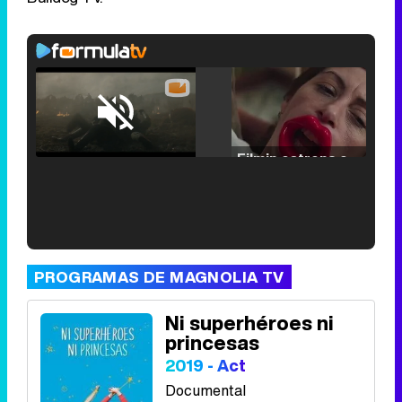
Loaded
:
25.30%
/
Unmute
Filmin estrena el tráiler de 'Millennial Mal', su nueva comedia universitaria de la mano de Lorena Iglesias
'120 Minutos' celebra sus 2.000 programas en Telemadrid con un vídeo del día a día en la redacción
PROGRAMAS DE MAGNOLIA TV
Ni superhéroes ni
princesas
2019 - Act
Tráiler de '33 días', la nueva serie de Atresplayer con Julián Villagrán y José Manuel Poga
Documental