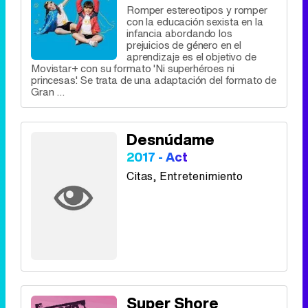
Romper estereotipos y romper
con la educación sexista en la
infancia abordando los
prejuicios de género en el
Tráiler en catalán de 'Ravalear', la nueva serie de HBO Max sobre los fondos buitre
aprendizaje es el objetivo de
Movistar+ con su formato 'Ni superhéroes ni
princesas'. Se trata de una adaptación del formato de
Gran ...
Tráiler de la tercera temporada de 'The Walking Dead: Dead City' de AMC+
Desnúdame
2017 - Act
Citas
, Entretenimiento
Canción ganadora de Eurovisión 2026: DARA con "Bangaranga" por Bulgaria
Super Shore