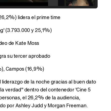
26,2%) lidera el prime time
Tráiler de '33 días', la nueva serie de Atresplayer con Julián Villagrán y José Manuel Poga
g' (3.793.000 y 25,1%)
ídeo de Kate Moss
Tráiler en catalán de 'Ravalear', la nueva serie de HBO Max sobre los fondos buitre
ogra su tercer aprobado
3%), Campos (16,9%)
Tráiler de la tercera temporada de 'The Walking Dead: Dead City' de AMC+
 liderazgo de la noche gracias al buen dato
 la verdad" dentro del contenedor 'Cine 5
0 personas, el 26,2% de la audiencia,
zado por Ashley Judd y Morgan Freeman.
Canción ganadora de Eurovisión 2026: DARA con "Bangaranga" por Bulgaria