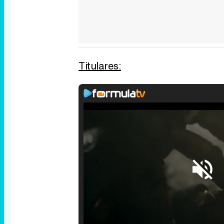
Titulares:
Loaded
:
25.30%