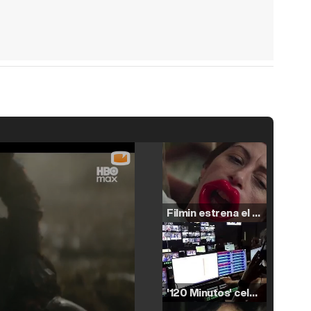
Filmin estrena el tráiler de 'Millennial Mal', su nueva comedia universitaria de la mano de Lorena Iglesias
'120 Minutos' celebra sus 2.000 programas en Telemadrid con un vídeo del día a día en la redacción