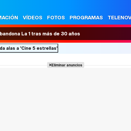
MACIÓN
VÍDEOS
FOTOS
PROGRAMAS
TELENO
 abandona La 1 tras más de 30 años
da alas a 'Cine 5 estrellas'
Eliminar anuncios