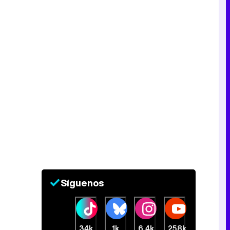
Síguenos
34k
1k
6,4k
258k