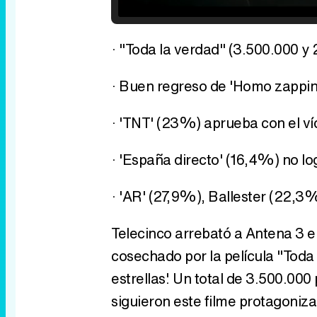
/
Unmute
· "Toda la verdad" (3.500.000 y 
· Buen regreso de 'Homo zappin
· 'TNT' (23%) aprueba con el v
· 'España directo' (16,4%) no l
· 'AR' (27,9%), Ballester (22,
Telecinco arrebató a Antena 3 el
cosechado por la película "Toda
estrellas'. Un total de 3.500.00
siguieron este filme protagoni