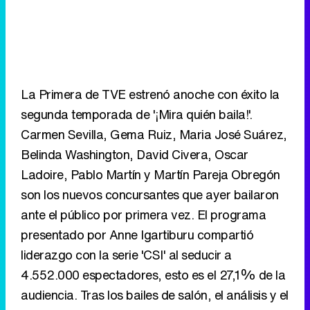
segunda temporada de '¡Mira quién baila!'.
Carmen Sevilla, Gema Ruiz, Maria José Suárez,
Belinda Washington, David Civera, Oscar
Ladoire, Pablo Martín y Martín Pareja Obregón
son los nuevos concursantes que ayer bailaron
ante el público por primera vez. El programa
presentado por Anne Igartiburu compartió
liderazgo con la serie 'CSI' al seducir a
4.552.000 espectadores, esto es el 27,1% de la
audiencia. Tras los bailes de salón, el análisis y el
debate de '59 segundos' tuvo que conformarse
con ser tercera opción del late night con el
17,8% del público, esto es 909.000 fieles.
Telecinco logró su lunes más competitivo de la