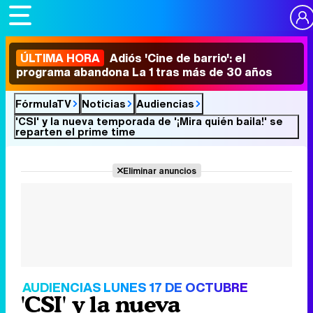
ÚLTIMA HORA
Adiós 'Cine de barrio': el
programa abandona La 1 tras más de 30 años
FórmulaTV
Noticias
Audiencias
'CSI' y la nueva temporada de '¡Mira quién baila!' se
reparten el prime time
Eliminar anuncios
AUDIENCIAS LUNES 17 DE OCTUBRE
'CSI' y la nueva