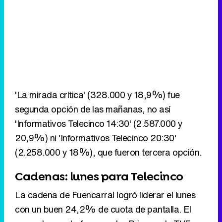
'La mirada crítica' (328.000 y 18,9%) fue
segunda opción de las mañanas, no así
'Informativos Telecinco 14:30' (2.587.000 y
20,9%) ni 'Informativos Telecinco 20:30'
(2.258.000 y 18%), que fueron tercera opción.
Cadenas: lunes para Telecinco
La cadena de Fuencarral logró liderar el lunes
con un buen 24,2% de cuota de pantalla. El
segundo puesto fue para La Primera de TVE
con un buen 23%. Antena 3 tuvo que
conformarse con el tercer puesto al sumar un
20,5% de share. Las autonómicas cerraron el
lunes con el 16,6%. La 2 anotó un bajo 4,1% y