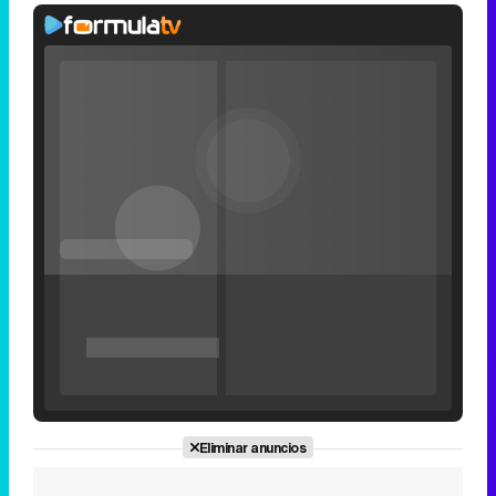
Rhaenyra
toma
Desembarco
del Rey en el
Loaded
:
0%
Fullscreen
tráiler de la
Current
0:00
/
Duration
0:00
Remaining
-
0:00
Pause
Unmute
Seek
Seek
tercera
Filmin estrena el tráiler de 'Millennial Mal', su nueva comedia universitaria de la mano de Lorena Iglesias
back
forward
temporada de
20
30
seconds
seconds
'La Casa del
Time
Time
Dragón'
'120 Minutos' celebra sus 2.000 programas en Telemadrid con un vídeo del día a día en la redacción
Eliminar anuncios
Tráiler de '33 días', la nueva serie de Atresplayer con Julián Villagrán y José Manuel Poga