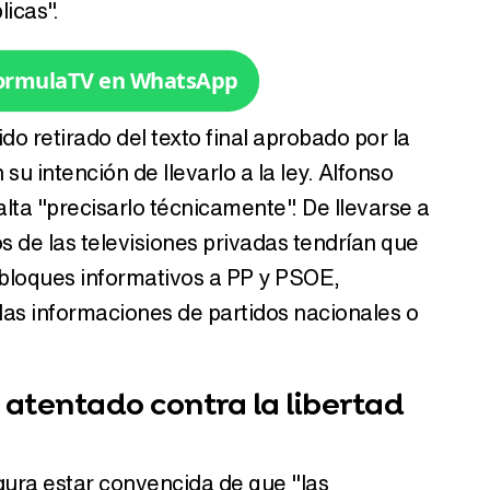
licas".
Tráiler de la tercera temporada de 'The Walking Dead: Dead City' de AMC+
FormulaTV en WhatsApp
do retirado del texto final aprobado por la
Canción ganadora de Eurovisión 2026: DARA con "Bangaranga" por Bulgaria
 intención de llevarlo a la ley. Alfonso
lta "precisarlo técnicamente". De llevarse a
os de las televisiones privadas tendrían que
 bloques informativos a PP y PSOE,
 las informaciones de partidos nacionales o
atentado contra la libertad
ra estar convencida de que "las