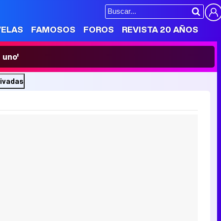
VELAS
FAMOSOS
FOROS
REVISTA 20 AÑOS
 uno'
rivadas