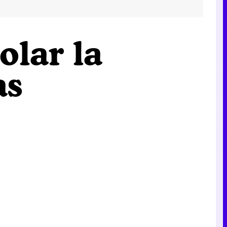
lar la
as