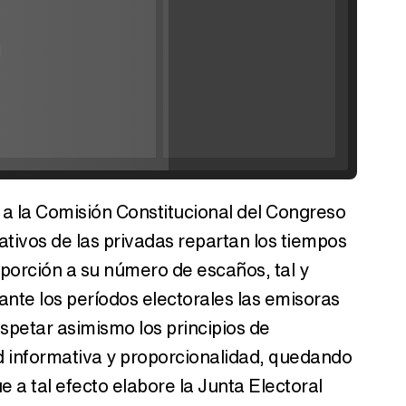
Filmin estrena el tráiler de 'Millennial Mal', su nueva comedia universitaria de la mano de Lorena Iglesias
'120 Minutos' celebra sus 2.000 programas en Telemadrid con un vídeo del día a día en la redacción
 a la Comisión Constitucional del Congreso
Tráiler de '33 días', la nueva serie de Atresplayer con Julián Villagrán y José Manuel Poga
ativos de las privadas repartan los tiempos
porción a su número de escaños, tal y
te los períodos electorales las emisoras
spetar asimismo los principios de
Tráiler en catalán de 'Ravalear', la nueva serie de HBO Max sobre los fondos buitre
ad informativa y proporcionalidad, quedando
e a tal efecto elabore la Junta Electoral