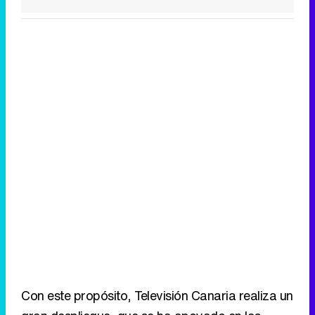
Con este propósito, Televisión Canaria realiza un
gran despliegue, que se ha apoyado en las
delegaciones de la cadena en las Islas y en el
trabajo de los corresponsales de cada territorio.
Desde un plató creado en cada isla y con un
presentador para cada informativo, la cadena