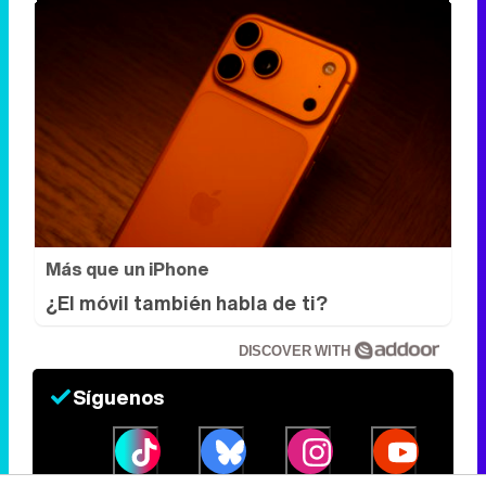
Más que un iPhone
¿El móvil también habla de ti?
DISCOVER WITH
Síguenos
34k
1k
6,4k
258k
Eliminar anuncios