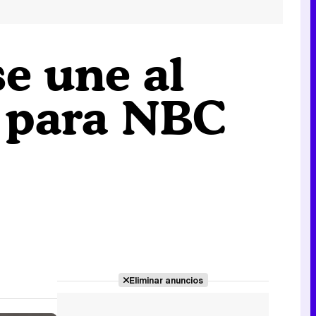
se une al
a para NBC
Eliminar anuncios