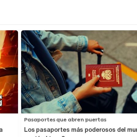
Tráiler de la tercera temporada de 'The Walking Dead: Dead City' de AMC+
Canción ganadora de Eurovisión 2026: DARA con "Bangaranga" por Bulgaria
Pasaportes que abren puertas
a
Los pasaportes más poderosos del mu