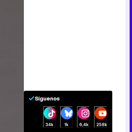
Síguenos
34k
1k
6,4k
258k