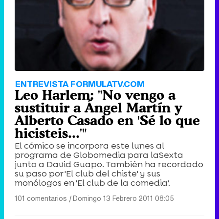
Tráiler de '33 días', la nueva serie de Atresplayer con Julián Villagrán y José Manuel Poga
Tráiler en catalán de 'Ravalear', la nueva serie de HBO Max sobre los fondos buitre
ENTREVISTA FORMULATV.COM
Leo Harlem: "No vengo a
sustituir a Ángel Martín y
Alberto Casado en 'Sé lo que
hicisteis...'"
Tráiler de la tercera temporada de 'The Walking Dead: Dead City' de AMC+
El cómico se incorpora este lunes al
programa de Globomedia para laSexta
junto a David Guapo. También ha recordado
su paso por 'El club del chiste' y sus
monólogos en 'El club de la comedia'.
Canción ganadora de Eurovisión 2026: DARA con "Bangaranga" por Bulgaria
101 comentarios
|
Domingo 13 Febrero 2011 08:05