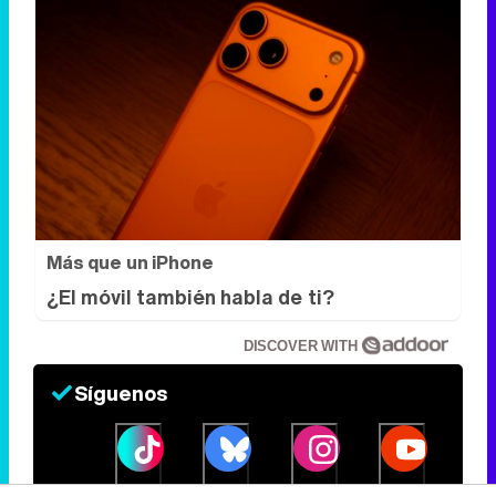
Más que un iPhone
¿El móvil también habla de ti?
DISCOVER WITH
Síguenos
34k
1k
6,4k
258k