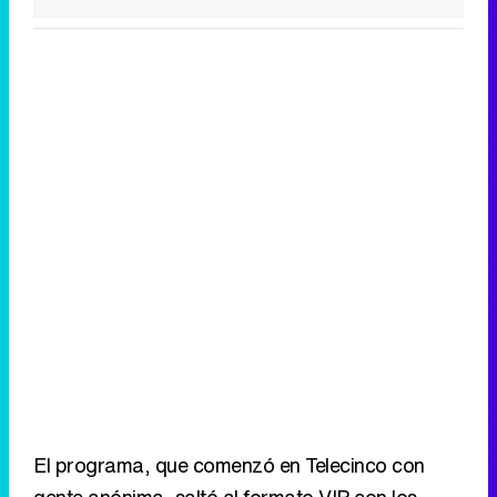
Tráiler de la tercera temporada de 'The Walking Dead: Dead City' de AMC+
Canción ganadora de Eurovisión 2026: DARA con "Bangaranga" por Bulgaria
El programa, que comenzó en Telecinco con