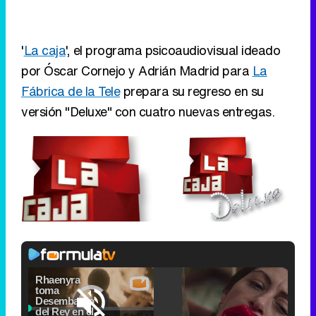
'
La caja
', el programa psicoaudiovisual ideado
por Óscar Cornejo y Adrián Madrid para
La
Fábrica de la Tele
prepara su regreso en su
versión "Deluxe" con cuatro nuevas entregas.
Video
Player
is
Loaded
:
loading.