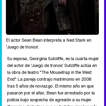
El actor Sean Bean interpreta a Ned Stark en
'Juego de tronos'.
Su esposa, Georgina Sutcliffe, es la cuarta mujer
del actor de 'Juego de tronos'. Sutcliffe actúa en
la obra de teatro "The Mousetrap in the West
End". La pareja contrajo matrimonio en 2008
tras 5 años de noviazgo. El mismo año en que
pasaron por el altar, Bean fue arrestado por la
polícia bajo sospecha de agresión a su mujer.
Georgina dejó claro que se trataba simplemente
de un accidente doméstico. El matrimonio puso
punto y final a su unión en 2010 alegando
"diferencias irreconciliables".