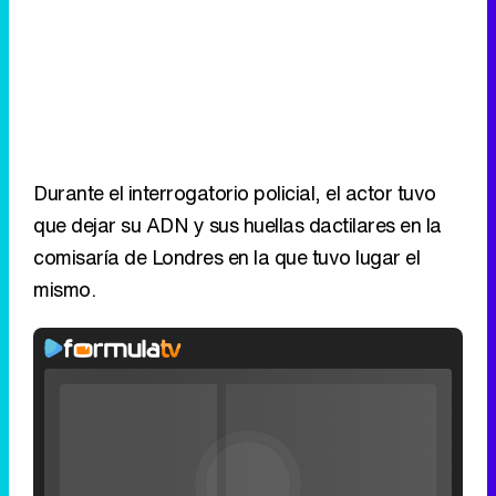
Durante el interrogatorio policial, el actor tuvo
que dejar su ADN y sus huellas dactilares en la
comisaría de Londres en la que tuvo lugar el
mismo.
Video
Player
is
Loaded
:
loading.
0%
Fullscreen
Current
0:00
/
Duration
0:00
Remaining
-
0:00
Play
Unmute
Seek
Seek
Filmin estrena el tráiler de 'Millennial Mal', su nueva comedia universitaria de la mano de Lorena Iglesias
back
forward
20
30