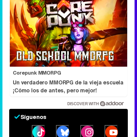
Corepunk MMORPG
Un verdadero MMORPG de la vieja escuela
¡Cómo los de antes, pero mejor!
DISCOVER WITH
Síguenos
34k
1k
6,4k
258k
Eliminar anuncios