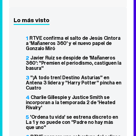
a 'Mañaneros 360' y el nuevo papel de
Gonzalo Miró
2
Javier Ruiz se despide de 'Mañaneros
360': "Premien el periodismo, castiguen la
basura"
3
"¡A todo tren! Destino Asturias" en
Antena 3 lidera y "Harry Potter" pincha en
Cuatro
4
Charlie Gillespie y Justice Smith se
incorporan a la temporada 2 de 'Heated
Rivalry'
5
'Ordena tu vida' se estrena discreto en
La 1 y no puede con "Padre no hay más
que uno"
6
RTVE prepara una cobertura del eclipse
solar con una retransmisión para personas
ciegas
7
Telecinco pasa 'Universo Calleja' y 'Romi'
a la madrugada para intentar salvar el
prime time
8
'La que se avecina' sube en FDF y