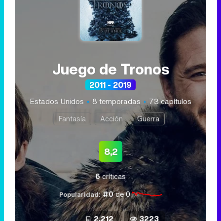
Juego de Tronos
2011 - 2019
Estados Unidos
8 temporadas
73 capítulos
Fantasía
Acción
Guerra
8,2
6
críticas
#0
de 0
Popularidad:
2.212
3223