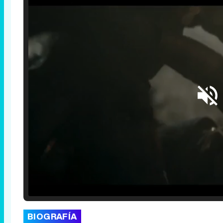
Loaded
:
25.30%
/
Unmute
BIOGRAFÍA