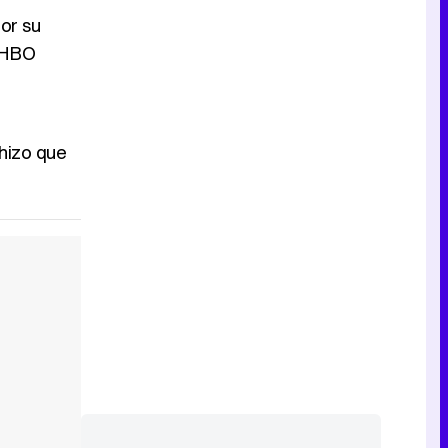
or su
e HBO
Tráiler de la tercera temporada de 'The Walking Dead: Dead City' de AMC+
 hizo que
Canción ganadora de Eurovisión 2026: DARA con "Bangaranga" por Bulgaria