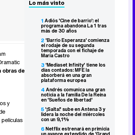
Lo más visto
1
Adiós 'Cine de barrio': el
programa abandona La 1 tras
más de 30 años
2
'Barrio Esperanza' comienza
el rodaje de su segunda
temporada con el fichaje de
ham
María Castro
Dramatic
3
'Mediaset Infinity' tiene los
días contados: MFE la
n obras de
absorberá en una gran
plataforma europea
4
Andrés comunica una gran
noticia a la familia De la Reina
en 'Sueños de libertad'
os y
5
'¡Salta!' sube en Antena 3 y
 de
lidera la noche del miércoles
con un 9,1%
 películas
6
Netflix estrenará en primicia
un avance extendido de 'Grand