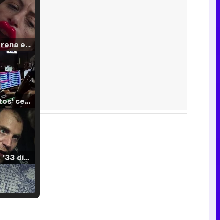
Filmin estrena el tráiler de 'Millennial Mal', su nueva comedia universitaria de la mano de Lorena Iglesias
'120 Minutos' celebra sus 2.000 programas en Telemadrid con un vídeo del día a día en la redacción
Tráiler de '33 días', la nueva serie de Atresplayer con Julián Villagrán y José Manuel Poga
Tráiler en catalán de 'Ravalear', la nueva serie de HBO Max sobre los fondos buitre