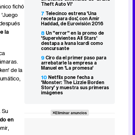
Theft Auto VI'
nico fichó
7
Telecinco estrena 'Una
 'Juego
receta para dos', con Amir
 después
Haddad, de Eurovisión 2016
e la
8
Un "error" en la promo de
'Supervivientes All Stars'
destapa a Ivana Icardi como
concursante
aca
9
Ciro da el primer paso para
cámaras.
arrebatarle la empresa a
Manuel en 'La promesa'
ken' de la
10
Netflix pone fecha a
aumático,
'Monster: The Lizzie Borden
Story' y muestra sus primeras
imágenes
. Su
Eliminar anuncios
ido en
mir,