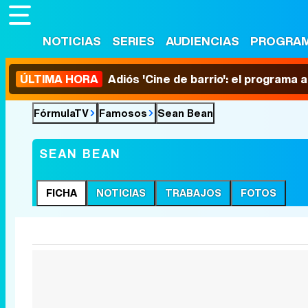
NOTICIAS
SERIES
AUDIENCIAS
PROGRA
ÚLTIMA HORA
Adiós 'Cine de barrio': el programa
FórmulaTV
Famosos
Sean Bean
SEAN BEAN
FICHA
NOTICIAS
TRABAJOS
FOTOS