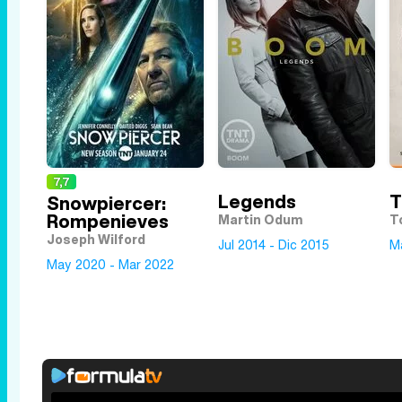
7,7
Legends
T
Snowpiercer:
Rompenieves
Martin Odum
T
Joseph Wilford
Jul 2014 - Dic 2015
M
May 2020 - Mar 2022