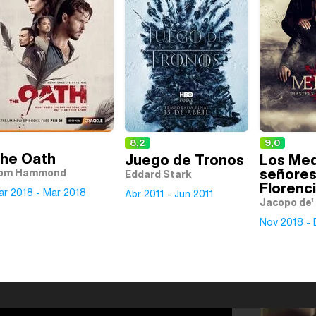
8,2
9,0
he Oath
Juego de Tronos
Los Med
señores
om Hammond
Eddard Stark
Florenc
ar 2018 - Mar 2018
Abr 2011 - Jun 2011
Jacopo de'
Nov 2018 - 