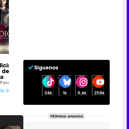
ici:
Síguenos
 de
ia
 Pazzi
Dic 2018
34k
1k
6,4k
258k
Eliminar anuncios