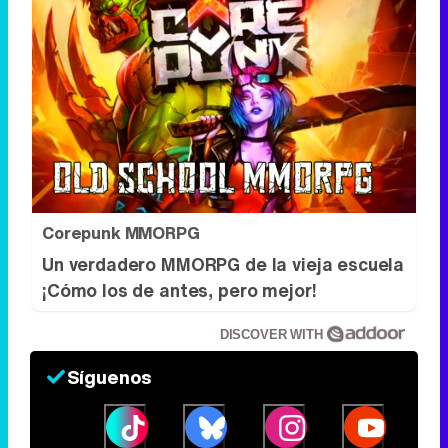
Corepunk MMORPG
Un verdadero MMORPG de la vieja escuela
¡Cómo los de antes, pero mejor!
DISCOVER WITH
Síguenos
34k
1k
6,4k
258k
Eliminar anuncios