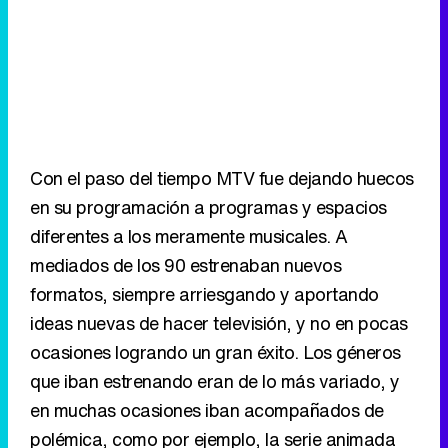
Con el paso del tiempo MTV fue dejando huecos
en su programación a programas y espacios
diferentes a los meramente musicales. A
mediados de los 90 estrenaban nuevos
formatos, siempre arriesgando y aportando
ideas nuevas de hacer televisión, y no en pocas
ocasiones logrando un gran éxito. Los géneros
que iban estrenando eran de lo más variado, y
en muchas ocasiones iban acompañados de
polémica, como por ejemplo, la serie animada
Beavis y Butthead, o el "show" de Jackass, ya
mundialmente conocido. Asimismo ha emitido
varios realities, como The Real World. Sin
embargo, el verdadero éxito llegaría con The
Osbournes, consistente en seguir la vida privada