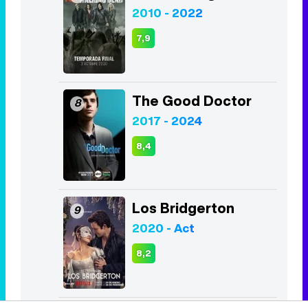
The Good Doctor
8
2017 - 2024
8,4
Los Bridgerton
9
2020 - Act
8,2
The Boys
10
2019 - Act
8,0