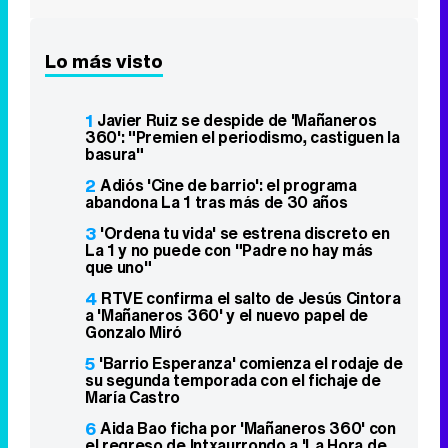
360': "Premien el periodismo, castiguen la
basura"
2
Adiós 'Cine de barrio': el programa
abandona La 1 tras más de 30 años
3
'Ordena tu vida' se estrena discreto en
La 1 y no puede con "Padre no hay más
que uno"
4
RTVE confirma el salto de Jesús Cintora
a 'Mañaneros 360' y el nuevo papel de
Gonzalo Miró
5
'Barrio Esperanza' comienza el rodaje de
su segunda temporada con el fichaje de
María Castro
6
Aida Bao ficha por 'Mañaneros 360' con
el regreso de Intxaurrondo a 'La Hora de
La 1'
7
Mario Cimarro pide trabajo pero rechaza
los realities: "Necesito trabajar como
actor"
8
RTVE reorganiza sus corresponsalías:
Lara Siscar irá a Roma y Begoña Alegría a