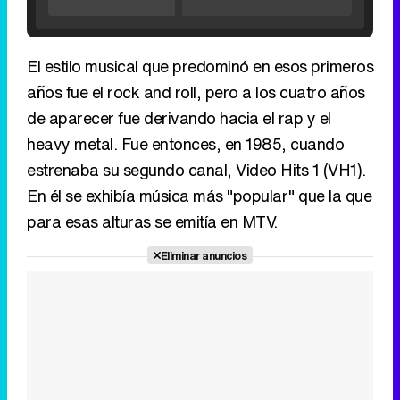
heavy metal. Fue entonces, en 1985, cuando
Tráiler de '33 días', la nueva serie de Atresplayer con Julián Villagrán y José Manuel Poga
estrenaba su segundo canal, Video Hits 1 (VH1).
En él se exhibía música más "popular" que la que
para esas alturas se emitía en MTV.
Tráiler en catalán de 'Ravalear', la nueva serie de HBO Max sobre los fondos buitre
Eliminar anuncios
Tráiler de la tercera temporada de 'The Walking Dead: Dead City' de AMC+
Canción ganadora de Eurovisión 2026: DARA con "Bangaranga" por Bulgaria