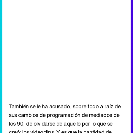
También se le ha acusado, sobre todo a raíz de
sus cambios de programación de mediados de
los 90, de olvidarse de aquello por lo que se
creó: los videoclips. Y es que la cantidad de
tiempo que se les dedica en los últimos años ha
ido bajando progresivamente. También le
llovieron críticas con la organización del Live 8
del año pasado, ese macroconcierto por la paz