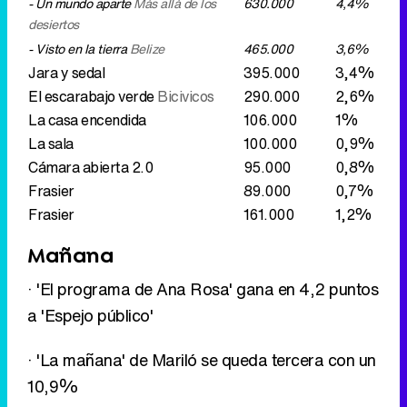
La sala
100.000
0,9%
Cámara abierta 2.0
95.000
0,8%
Frasier
89.000
0,7%
Frasier
161.000
1,2%
Mañana
· 'El programa de Ana Rosa' gana en 4,2 puntos
a 'Espejo público'
· 'La mañana' de Mariló se queda tercera con un
10,9%
· 'Al rojo vivo' dobla la audiencia de 'Las
mañanas de Cuatro'
· 'De buena ley' (13,1%), a menos de un punto
de 'Los Simpson' (14%)