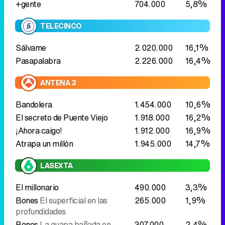
ANTENA 3
Bandolera
1.454.000
10,6%
El secreto de Puente Viejo
1.918.000
16,2%
¡Ahora caigo!
1.912.000
16,9%
Atrapa un millón
1.945.000
14,7%
LASEXTA
El millonario
490.000
3,3%
Bones
El superficial en las
265.000
1,9%
profundidades
Bones
La guapa bañada en
307.000
2,4%
chocolate
Numb3rs
Los golpes más
284.000
2,5%
grandes
Más vale tarde
400.000
3,5%