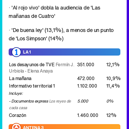
LA 1
Los desayunos de TVE
Fermín J.
351.000
12,1%
Urbiola - Elena Anaya
La mañana
472.000
10,9%
Informativo territorial 1
1.102.000
11,4%
Incluye:
- Documentos express
Los reyes de
5.000
0%
cada casa
Corazón
1.460.000
12%
ANTENA 3
Espejo Público
461.000
14,5%
Karlos Arguiñano en tu cocina
585.000
14,2%
La ruleta de la suerte
1.168.000
17,8%
Los Simpson
1.179.000
11%