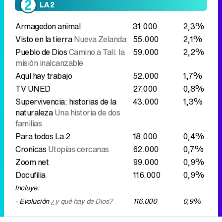
Aquí hay trabajo
52.000
1,7%
TV UNED
27.000
0,8%
Supervivencia: historias de la
43.000
1,3%
naturaleza
Una historia de dos
familias
Para todos La 2
18.000
0,4%
Cronicas
Utopías cercanas
62.000
0,7%
Zoom net
99.000
0,9%
Docufilia
116.000
0,9%
Incluye:
- Evolución
¿y qué hay de Dios?
116.000
0,9%
Informativos
El 'Telediario 2' de La 1 no sólo no logró el
liderazgo este viernes, empató con las noticias
de Antena 3 en la segunda posición. El avance
previo no pasó del 8,5% de share. Ana Blanco