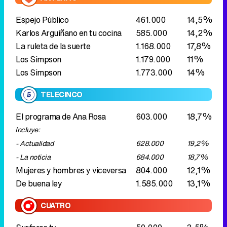
Los Simpson
1.773.000
14%
TELECINCO
El programa de Ana Rosa
603.000
18,7%
Incluye:
- Actualidad
628.000
19,2%
- La noticia
684.000
18,7%
Mujeres y hombres y viceversa
804.000
12,1%
De buena ley
1.585.000
13,1%
CUATRO
Surferos tv
50.000
3,5%
Lo mejor de Top Gear
66.000
2,5%
Alerta Cobra
Fuego cruzado
78.000
2,6%
Alerta Cobra
La sombra
142.000
4,4%
Alerta Cobra
En la línea de fuego
187.000
5,3%
Las mañanas de Cuatro
307.000
5,4%