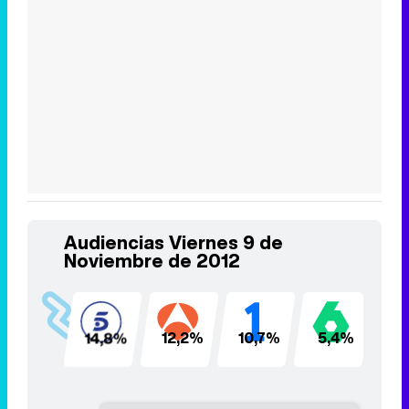
Audiencias Viernes 9 de
Noviembre de 2012
14,8%
12,2%
10,7%
5,4%
5