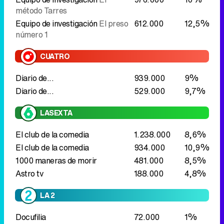
Diario de...
939.000
9%
Diario de...
529.000
9,7%
LASEXTA
El club de la comedia
1.238.000
8,6%
El club de la comedia
934.000
10,9%
1000 maneras de morir
481.000
8,5%
Astro tv
188.000
4,8%
LA 2
Docufilia
72.000
1%
Incluye:
- Evolución
¿y qué hay de Dos?
72.000
1%
Conciertos Radio 3
Lo mejor de
39.000
1%
la semana
Sobremesa y tarde