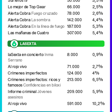
LASEXTA
laSexta en concierto
Inma
8.000
0,9%
Serrano
Al rojo vivo
71.000
2,7%
Crímenes imperfectos
124.000
4%
Crímenes imperfectos: ricos y
213.000
6,5%
famosos
Confidencias en biloxi
Informe criminal
Jóvenes
209.000
5,9%
asesinos
Al rojo vivo
591.000
10,2%
LA 2
Armagedon animal
31.000
2,3%
Visto en la tierra
Nueva Zelanda
55.000
2,1%
Pueblo de Dios
Camino a Tali: la
59.000
2,2%
misión inalcanzable