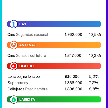
Cine
Seguridad nacional
1.962.000
10,5%
ANTENA 3
Cine
Señales del futuro
1.847.000
10,3%
CUATRO
Lo sabe, no lo sabe
936.000
5,2%
Supernanny
1.368.000
7,2%
Callejeros
Paso hambre
1.396.000
8,8%
LASEXTA
laSexta columna
España va bien,
966.000
5,4%
¿para cuándo?
El club de la comedia
1.248.000
6,6%
LA 2