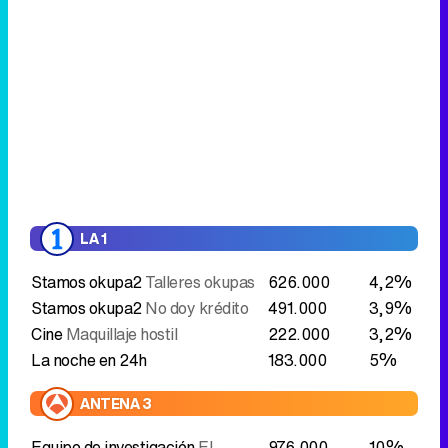
LA 1
Stamos okupa2
Talleres okupas
626.000
4,2%
Stamos okupa2
No doy krédito
491.000
3,9%
Cine
Maquillaje hostil
222.000
3,2%
La noche en 24h
183.000
5%
ANTENA 3
Equipo de investigación
El
976.000
10%
método Tarres
Equipo de investigación
El preso
612.000
12,5%
número 1
CUATRO