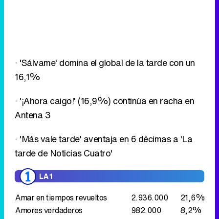
16,1%
· '¡Ahora caigo!' (16,9%) continúa en racha en
Antena 3
· 'Más vale tarde' aventaja en 6 décimas a 'La
tarde de Noticias Cuatro'
LA 1
Amar en tiempos revueltos
2.936.000
21,6%
Amores verdaderos
982.000
8,2%
+gente
704.000
5,8%
TELECINCO
Sálvame
2.020.000
16,1%
Pasapalabra
2.226.000
16,4%