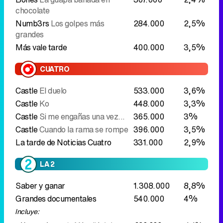
CUATRO
Castle
El duelo
533.000
3,6%
Castle
Ko
448.000
3,3%
Castle
Si me engañas una vez...
365.000
3%
Castle
Cuando la rama se rompe
396.000
3,5%
La tarde de Noticias Cuatro
331.000
2,9%
LA 2
Saber y ganar
1.308.000
8,8%
Grandes documentales
540.000
4%
Incluye:
- Un mundo aparte
Más allá de los
630.000
4,4%
desiertos
- Visto en la tierra
Belize
465.000
3,6%
Jara y sedal
395.000
3,4%
El escarabajo verde
Bicivicos
290.000
2,6%
La casa encendida
106.000
1%