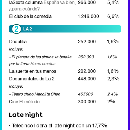
Docufilia
252.000
1,6%
Incluye:
- El planeta de los simios: la batalla
252.000
1,6%
por la tierra
Homo erectus
La suerte en tus manos
292.000
1,6%
Documentales de La 2
448.000
2,3%
Incluye:
- Teatro chino Manolita Chen
457.000
2,4%
Cine
El método
300.000
2%
Late night
· Telecinco lidera el late night con un 17,7%
gracias a 'Deluxe'
Eliminar anuncios