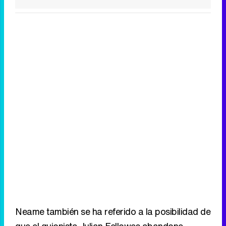
Tráiler de la tercera temporada de 'The Walking Dead: Dead City' de AMC+
Canción ganadora de Eurovisión 2026: DARA con "Bangaranga" por Bulgaria
Neame también se ha referido a la posibilidad de