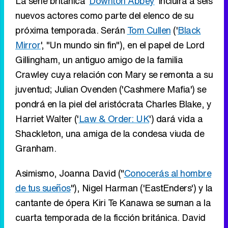
La serie británica '
Downton Abbey
' incluirá a seis
nuevos actores como parte del elenco de su
próxima temporada. Serán
Tom Cullen
('
Black
Mirror
', "Un mundo sin fin"), en el papel de Lord
Gillingham, un antiguo amigo de la familia
Crawley cuya relación con Mary se remonta a su
juventud; Julian Ovenden ('Cashmere Mafia') se
pondrá en la piel del aristócrata Charles Blake, y
Harriet Walter ('
Law & Order: UK
') dará vida a
Shackleton, una amiga de la condesa viuda de
Granham.
Asimismo, Joanna David ("
Conocerás al hombre
de tus sueños
"), Nigel Harman ('EastEnders') y la
cantante de ópera Kiri Te Kanawa se suman a la
cuarta temporada de la ficción británica. David