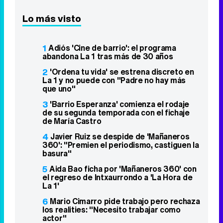
Lo más visto
1
Adiós 'Cine de barrio': el programa
abandona La 1 tras más de 30 años
2
'Ordena tu vida' se estrena discreto en
La 1 y no puede con "Padre no hay más
que uno"
3
'Barrio Esperanza' comienza el rodaje
de su segunda temporada con el fichaje
de María Castro
4
Javier Ruiz se despide de 'Mañaneros
360': "Premien el periodismo, castiguen la
basura"
5
Aida Bao ficha por 'Mañaneros 360' con
el regreso de Intxaurrondo a 'La Hora de
La 1'
6
Mario Cimarro pide trabajo pero rechaza
los realities: "Necesito trabajar como
actor"