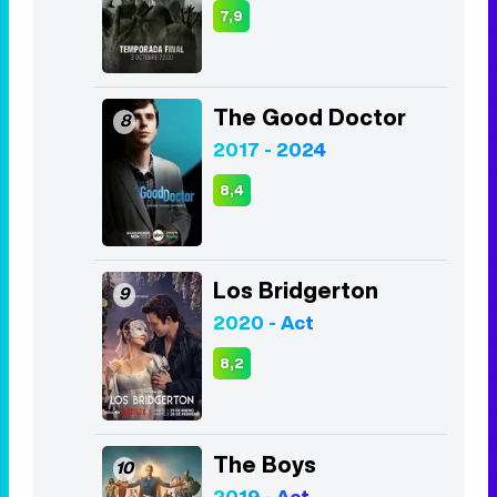
7,9
The Good Doctor
8
2017 - 2024
8,4
Los Bridgerton
9
2020 - Act
8,2
The Boys
10
2019 - Act