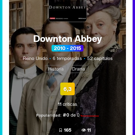
Downton Abbey
2010 - 2015
Reino Unido
6 temporadas
52 capítulos
Historia
Drama
6,3
11
críticas
#0
de 0
Popularidad:
165
11