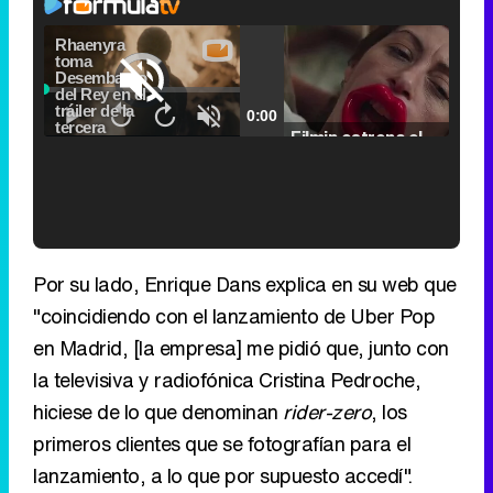
Video
Player
is
Loaded
:
loading.
0.00%
Fullscreen
Current
0:00
/
Duration
2:24
Remaining
-
2:24
Pause
Unmute
Seek
Seek
Filmin estrena el tráiler de 'Millennial Mal', su nueva comedia universitaria de la mano de Lorena Iglesias
back
forward
20
30
seconds
seconds
Time
Time
'120 Minutos' celebra sus 2.000 programas en Telemadrid con un vídeo del día a día en la redacción
Por su lado, Enrique Dans explica en su web que
"coincidiendo con el lanzamiento de Uber Pop
en Madrid, [la empresa] me pidió que, junto con
la televisiva y radiofónica Cristina Pedroche,
Tráiler de '33 días', la nueva serie de Atresplayer con Julián Villagrán y José Manuel Poga
hiciese de lo que denominan
rider-zero
, los
primeros clientes que se fotografían para el
lanzamiento, a lo que por supuesto accedí".