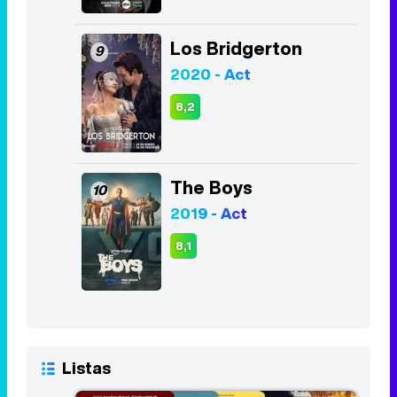
Los Bridgerton
9
2020 - Act
8,2
The Boys
10
2019 - Act
8,1
Listas