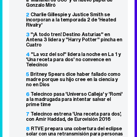
Gonzalo Miró
2
Charlie Gillespie y Justice Smith se
incorporan a la temporada 2 de 'Heated
Rivalry'
3
"¡A todo tren! Destino Asturias" en
Antena 3 lidera y "Harry Potter" pincha en
Cuatro
4
"La voz del sol" lidera la noche en La 1 y
'Una receta para dos' no convence en
Telecinco
5
Britney Spears dice haber fallado como
madre porque su hijo cree en la ciencia y
no en Dios
6
Telecinco pasa 'Universo Calleja' y 'Romi'
a la madrugada para intentar salvar el
prime time
7
Telecinco estrena 'Una receta para dos',
con Amir Haddad, de Eurovisión 2016
8
RTVE prepara una cobertura del eclipse
solar con una retransmisión para personas