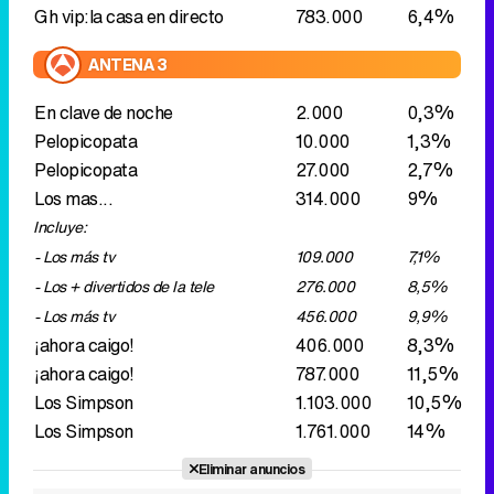
Gh vip:la casa en directo
783.000
6,4%
ANTENA 3
En clave de noche
2.000
0,3%
Pelopicopata
10.000
1,3%
Pelopicopata
27.000
2,7%
Los mas...
314.000
9%
Incluye:
- Los más tv
109.000
7,1%
- Los + divertidos de la tele
276.000
8,5%
- Los más tv
456.000
9,9%
¡ahora caigo!
406.000
8,3%
¡ahora caigo!
787.000
11,5%
Los Simpson
1.103.000
10,5%
Los Simpson
1.761.000
14%
Eliminar anuncios