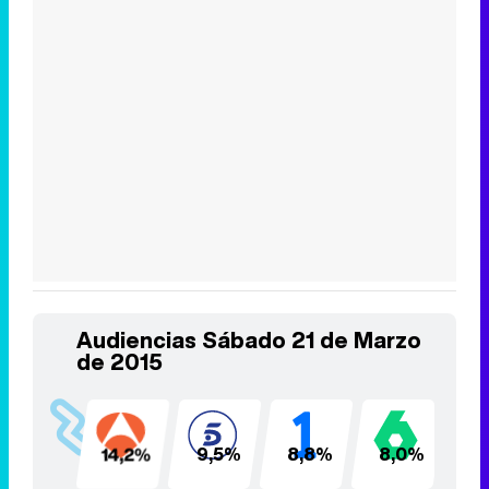
Audiencias Sábado 21 de Marzo
de 2015
14,2%
9,5%
8,8%
8,0%
7