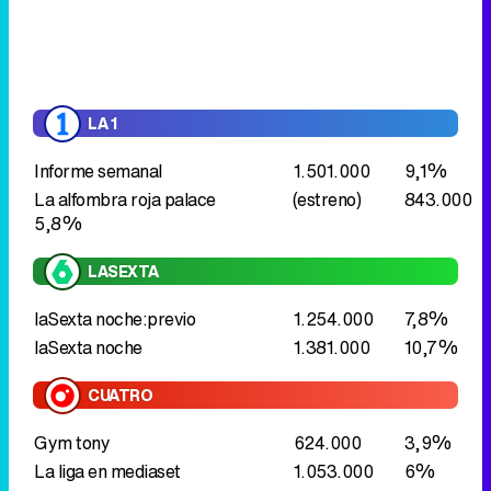
LA 1
Informe semanal
1.501.000
9,1%
La alfombra roja palace
(estreno)
843.000
5,8%
LASEXTA
laSexta noche:previo
1.254.000
7,8%
laSexta noche
1.381.000
10,7%
CUATRO
Gym tony
624.000
3,9%
La liga en mediaset
1.053.000
6%