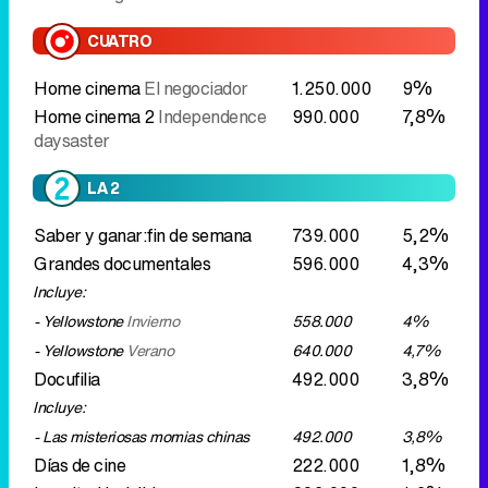
CUATRO
Home cinema
El negociador
1.250.000
9%
Home cinema 2
Independence
990.000
7,8%
daysaster
LA 2
Saber y ganar:fin de semana
739.000
5,2%
Grandes documentales
596.000
4,3%
Incluye:
- Yellowstone
Invierno
558.000
4%
- Yellowstone
Verano
640.000
4,7%
Docufilia
492.000
3,8%
Incluye:
- Las misteriosas momias chinas
492.000
3,8%
Días de cine
222.000
1,8%