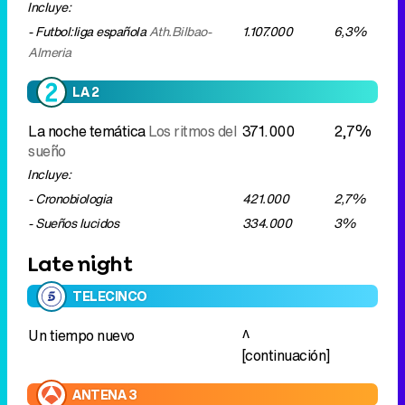
Incluye:
- Futbol:liga española
Ath.Bilbao-
1.107.000
6,3%
Almeria
LA 2
La noche temática
Los ritmos del
371.000
2,7%
sueño
Incluye:
- Cronobiologia
421.000
2,7%
- Sueños lucidos
334.000
3%
Late night
TELECINCO
Un tiempo nuevo
^
[continuación]
ANTENA 3