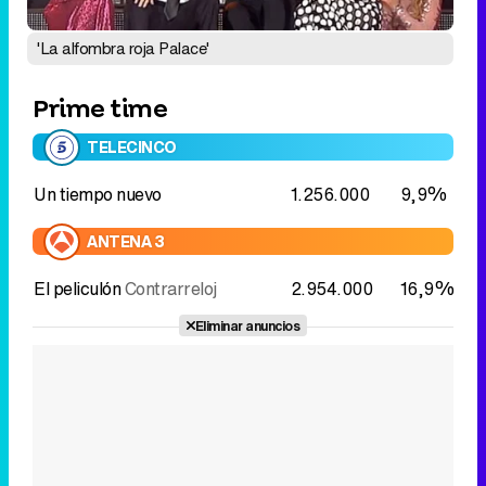
'La alfombra roja Palace'
Prime time
TELECINCO
Un tiempo nuevo
1.256.000
9,9%
ANTENA 3
El peliculón
Contrarreloj
2.954.000
16,9%
Eliminar anuncios