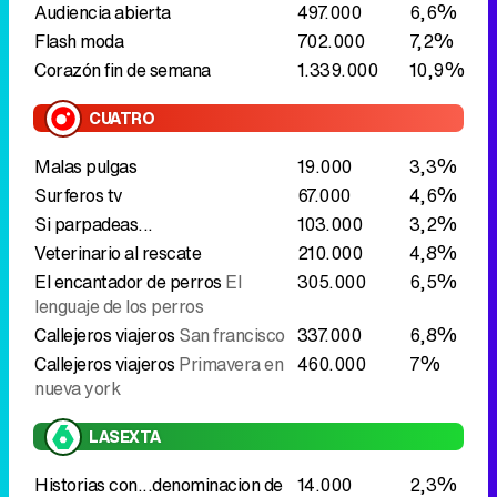
Audiencia abierta
497.000
6,6%
Flash moda
702.000
7,2%
Corazón fin de semana
1.339.000
10,9%
CUATRO
Malas pulgas
19.000
3,3%
Surferos tv
67.000
4,6%
Si parpadeas...
103.000
3,2%
Veterinario al rescate
210.000
4,8%
El encantador de perros
El
305.000
6,5%
lenguaje de los perros
Callejeros viajeros
San francisco
337.000
6,8%
Callejeros viajeros
Primavera en
460.000
7%
nueva york
LASEXTA
Historias con...denominacion de
14.000
2,3%