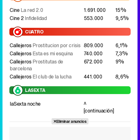
Cine
La red 2.0
1.691.000
15%
Cine 2
Infidelidad
553.000
9,5%
CUATRO
Callejeros
Prostitucion por crisis
809.000
6,1%
Callejeros
Esta es mi esquina
740.000
7,3%
Callejeros
Prostitutas de
672.000
9%
barcelona
Callejeros
El club de la lucha
441.000
8,6%
LASEXTA
laSexta noche
^
[continuación]
Eliminar anuncios