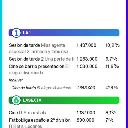
LA 1
Sesion de tarde
Miss agente
1.437.000
10,2%
especial 2: armada y fabulosa
Sesion de tarde 2
Una parte de ti
1.263.000
9,7%
Cine de barrio presentación
El
1.530.000
11,8%
alegre divorciado
Incluye:
- Cine de barrio
El alegre divorciado
1.653.000
12,6%
LASEXTA
Cine
U.S.marshals
1.137.000
8,1%
Futbol:liga española 2ª división
890.000
7%
R.Betis-Leganes