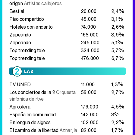
origen
Artistas callejeros
Bestial
20.000
2,4%
Piso compartido
48.000
3,1%
Hoteles con encanto
74.000
2,6%
Zapeando
168.000
3,9%
Zapeando
245.000
5,1%
Top trending tele
324.000
5,7%
Top trending tele
476.000
6,7%
LA 2
TV UNED
11.000
1,3%
Los conciertos de la 2
Orquesta
58.000
2,7%
sinfonica de rtve
Agrosfera
179.000
4,5%
España en comunidad
142.000
3%
En lengua de signos
102.000
2,2%
El camino de la libertad
Aznar,la
82.000
1,7%