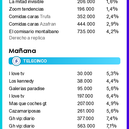
La mitad invisible
206.000
1,6%
Zoom tendencias
196.000
1,4%
Comidas caras
Trufa
352.000
2,4%
Comidas caras
Azafran
444.000
2,9%
El comisario montalbano
735.000
4,2%
Derecho a replica
Mañana
TELECINCO
I love tv
30.000
5,3%
Los kennedy
38.000
4,4%
Galerias paradise
95.000
5,6%
I love tv
197.000
6,4%
Mas que coches gt
207.000
4,9%
Cazamariposas
261.000
5,6%
Gh vip:diario
377.000
7,4%
Gh vip:diario
563.000
7,1%