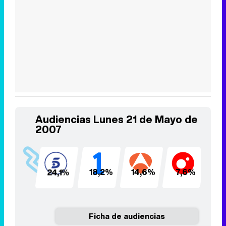
Audiencias Lunes 21 de Mayo de
2007
24,1%
18,2%
14,6%
7,6%
4
Ficha de audiencias