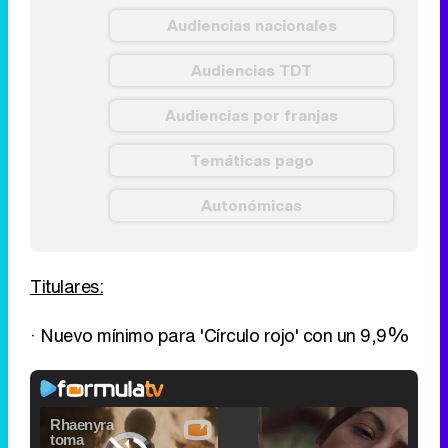
Audiencias nacionales
Audiencias TDT
Audiencias por franjas
Temáticas pago
Autonómicas
Titulares:
· Nuevo mínimo para 'Círculo rojo' con un 9,9%
Video