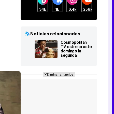
34k
1k
6,4k
258k
Noticias relacionadas
Cosmopolitan
TV estrena este
domingo la
segunda
temporada de
'MasterChef
Junior USA'
Eliminar anuncios