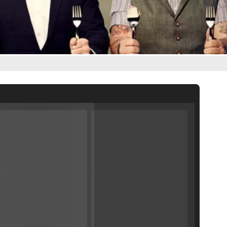
Filmin estrena el tráiler de 'Millennial Mal', su nueva comedia universitaria de la mano de Lorena Iglesias
'120 Minutos' celebra sus 2.000 programas en Telemadrid con un vídeo del día a día en la redacción