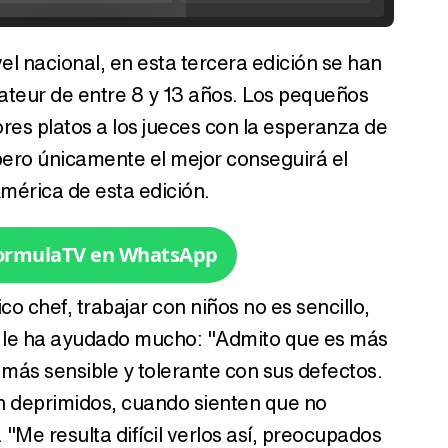
el nacional, en esta tercera edición se han
Tráiler de '33 días', la nueva serie de Atresplayer con Julián Villagrán y José Manuel Poga
ateur de entre 8 y 13 años. Los pequeños
res platos a los jueces con la esperanza de
 pero únicamente el mejor conseguirá el
América de esta edición.
Tráiler en catalán de 'Ravalear', la nueva serie de HBO Max sobre los fondos buitre
FormulaTV en WhatsApp
 chef, trabajar con niños no es sencillo,
Tráiler de la tercera temporada de 'The Walking Dead: Dead City' de AMC+
os le ha ayudado mucho: "Admito que es más
y más sensible y tolerante con sus defectos.
n deprimidos, cuando sienten que no
Canción ganadora de Eurovisión 2026: DARA con "Bangaranga" por Bulgaria
Me resulta difícil verlos así, preocupados