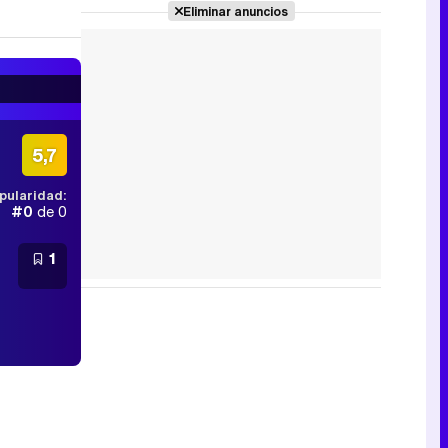
Eliminar anuncios
5,7
pularidad:
#0
de 0
1