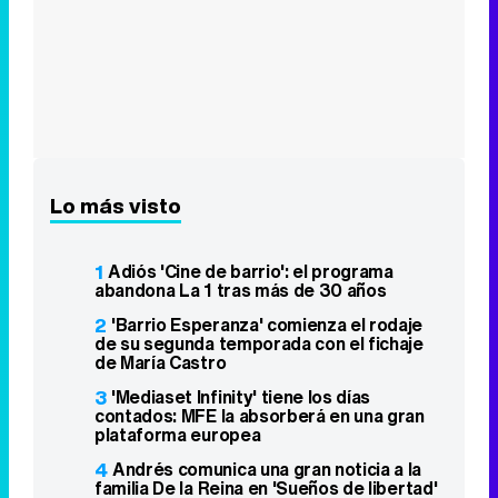
Lo más visto
1
Adiós 'Cine de barrio': el programa
abandona La 1 tras más de 30 años
2
'Barrio Esperanza' comienza el rodaje
de su segunda temporada con el fichaje
de María Castro
3
'Mediaset Infinity' tiene los días
contados: MFE la absorberá en una gran
plataforma europea
4
Andrés comunica una gran noticia a la
familia De la Reina en 'Sueños de libertad'
5
'¡Salta!' sube en Antena 3 y lidera la
noche del miércoles con un 9,1%
6
Netflix estrenará en primicia un avance
extendido de 'Grand Theft Auto VI'
7
Telecinco estrena 'Una receta para dos',
con Amir Haddad, de Eurovisión 2016