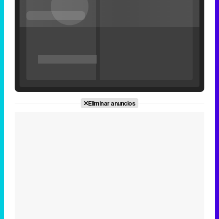
'120 Minutos' celebra sus 2.000 programas en Telemadrid con un vídeo del día a día en la redacción
Eliminar anuncios
Tráiler de '33 días', la nueva serie de Atresplayer con Julián Villagrán y José Manuel Poga
Tráiler en catalán de 'Ravalear', la nueva serie de HBO Max sobre los fondos buitre
Tráiler de la tercera temporada de 'The Walking Dead: Dead City' de AMC+