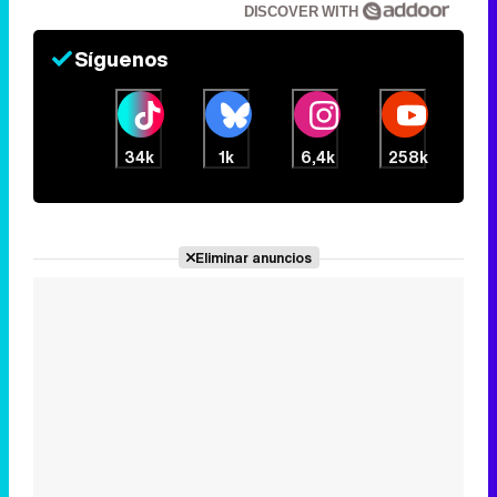
34k
1k
6,4k
258k
Eliminar anuncios