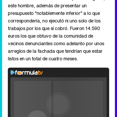
este hombre, además de presentar un
presupuesto "notablemente inferior" a lo que
correspondería, no ejecutó ni uno solo de los
trabajos por los que sí cobró. Fueron 14.590
euros los que obtuvo de la comunidad de
vecinos denunciantes como adelanto por unos
arreglos de la fachada que tendrían que estar
listos en un total de cuatro meses.
Video
Player
is
Loaded
:
loading.
0%
Fullscreen
Current
0:00
/
Duration
0:00
Remaining
-
0:00
Pause
Unmute
Seek
Seek
Filmin estrena el tráiler de 'Millennial Mal', su nueva comedia universitaria de la mano de Lorena Iglesias
back
forward
20
30
seconds
seconds
Time
Time