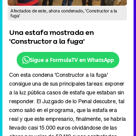
Sigue a FormulaTV en WhatsApp
Con esta condena 'Constructor a la fuga'
consigue una de sus principales tareas: exponer
a la luz pública casos de estafa que estaban sin
responder. El Juzgado de lo Penal descubre, tal
como salió en el programa, que la estafa era
real y que este empresario, finalmente, se habría
llevado casi 15.000 euros olvidándose de las
obras por valor de 52.110 euros contratadas.
El caso, que por fin parece tener resolución, no
pasó desapercibido para la audiencia del
programa de los martes de laSexta. La cuarta
entrega, protagonizada por los vecinos de