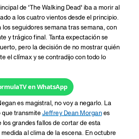
ncipal de 'The Walking Dead' iba a morir al
Tráiler de '33 días', la nueva serie de Atresplayer con Julián Villagrán y José Manuel Poga
ado a los cuatro vientos desde el principio.
 los seguidores semana tras semana, con
e y trágico final. Tanta expectación se
uerto, pero la decisión de no mostrar quién
Tráiler en catalán de 'Ravalear', la nueva serie de HBO Max sobre los fondos buitre
e el clímax y se contradijo con todo lo
Tráiler de la tercera temporada de 'The Walking Dead: Dead City' de AMC+
FormulaTV en WhatsApp
Negan es magistral, no voy a negarlo. La
o que transmite
Jeffrey Dean Morgan
es
Canción ganadora de Eurovisión 2026: DARA con "Bangaranga" por Bulgaria
 los grandes fallos de cortar de esta
n medida al clima de la escena. En octubre