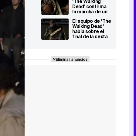
'The Walking
Dead' confirma
la marcha de un
personaje muy
El equipo de 'The
querido
Walking Dead'
habla sobre el
final de la sexta
temporada: "No
pude dormir
porque me
revolvió el
Eliminar anuncios
estómago"