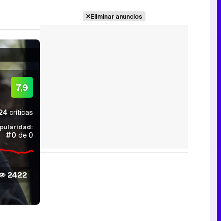
Eliminar anuncios
7,9
24
críticas
pularidad:
#0
de 0
2422