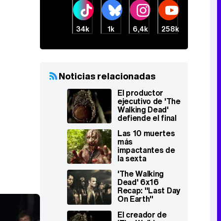
34k
1k
6,4k
258k
Noticias relacionadas
El productor
ejecutivo de 'The
Walking Dead'
defiende el final
de la 6ª
Las 10 muertes
temporada y
más
avanza claves de
impactantes de
la 7ª entrega
la sexta
temporada de
'The Walking
'The Walking
Dead' 6x16
Dead'
Recap: "Last Day
On Earth"
El creador de