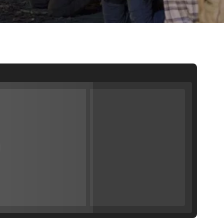
Filmin estrena el tráiler de 'Millennial Mal', su nueva comedia universitaria de la mano de Lorena Iglesias
'120 Minutos' celebra sus 2.000 programas en Telemadrid con un vídeo del día a día en la redacción