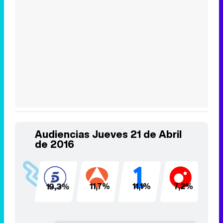
Audiencias Jueves 21 de Abril
de 2016
19,3%
11,7%
11,1%
7,2%
6