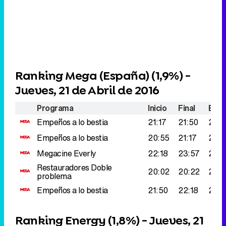
Ranking Mega (España) (
1,9%
) -
Jueves, 21 de Abril de 2016
Programa
Inicio
Final
Espe
Empeños a lo bestia
21:17
21:50
297.
Empeños a lo bestia
20:55
21:17
273
Megacine
Everly
22:18
23:57
269
Restauradores
Doble
20:02
20:22
228
problema
Empeños a lo bestia
21:50
22:18
225
Ranking Energy (
1,8%
) - Jueves, 21