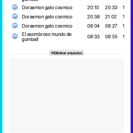
Doraemon gato cosmico
20:10
20:33
193.
Doraemon gato cosmico
20:38
21:02
182.
Doraemon gato cosmico
08:04
08:27
165.
El asombroso mundo de
08:33
08:55
151.
gumball
Eliminar anuncios