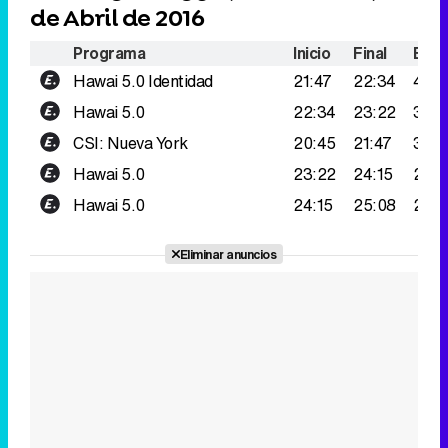
de Abril de 2016
Programa
Inicio
Final
Espe
Hawai 5.0
Identidad
21:47
22:34
446
Hawai 5.0
22:34
23:22
398
CSI: Nueva York
20:45
21:47
310.
Hawai 5.0
23:22
24:15
277.
Hawai 5.0
24:15
25:08
205
Eliminar anuncios