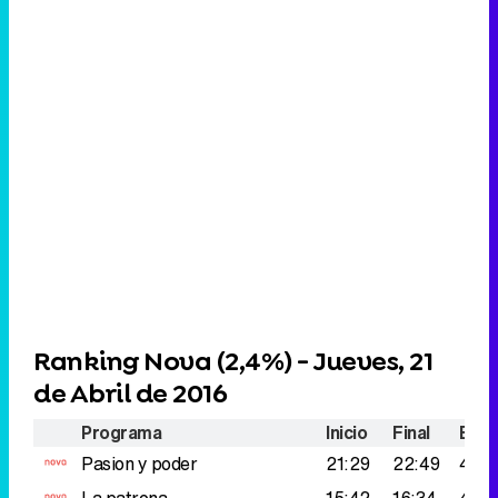
Ranking Nova (
2,4%
) - Jueves, 21
de Abril de 2016
Programa
Inicio
Final
Espe
Pasion y poder
21:29
22:49
447.
La patrona
15:42
16:34
424