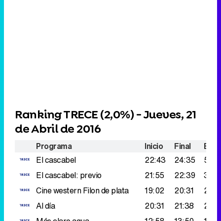
Ranking TRECE (
2,0%
) - Jueves, 21
de Abril de 2016
Programa
Inicio
Final
Espe
El cascabel
22:43
24:35
502
El cascabel: previo
21:55
22:39
397.
Cine western
Filon de plata
19:02
20:31
274.
Al día
20:31
21:38
233
Más claro agua
12:58
13:50
168.