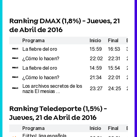
Ranking DMAX (
1,8%
) - Jueves, 21
de Abril de 2016
Programa
Inicio
Final
Espe
La fiebre del oro
15:59
16:53
334
¿Cómo lo hacen?
22:02
22:31
274.
La fiebre del oro
14:59
15:54
237.
¿Cómo lo hacen?
21:34
22:01
231.
Los archivos secretos de los
23:27
24:25
212.
nazis
El mesias ...
Ranking Teledeporte (
1,5%
) -
Jueves, 21 de Abril de 2016
Programa
Inicio
Final
Espe
Fútbol: liga española