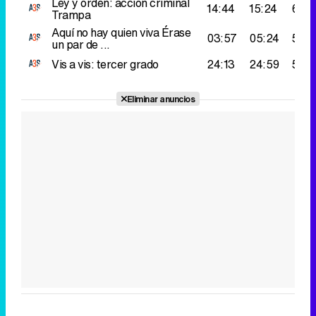
Ley y orden: accion criminal
14:44
15:24
60.0
Trampa
Aquí no hay quien viva
Érase
03:57
05:24
59.0
un par de ...
Vis a vis: tercer grado
24:13
24:59
57.0
Eliminar anuncios