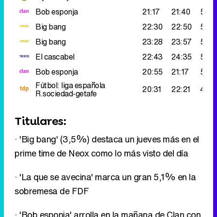
Bob esponja
21:17
21:40
511.
Big bang
22:30
22:50
508
Big bang
23:28
23:57
506
El cascabel
22:43
24:35
502
Bob esponja
20:55
21:17
501.
Fútbol: liga española
20:31
22:21
463
R.sociedad-getafe
Titulares:
· 'Big bang' (3,5%) destaca un jueves más en el
prime time de Neox como lo más visto del día
· 'La que se avecina' marca un gran 5,1% en la
sobremesa de FDF
· 'Bob esponja' arrolla en la mañana de Clan con