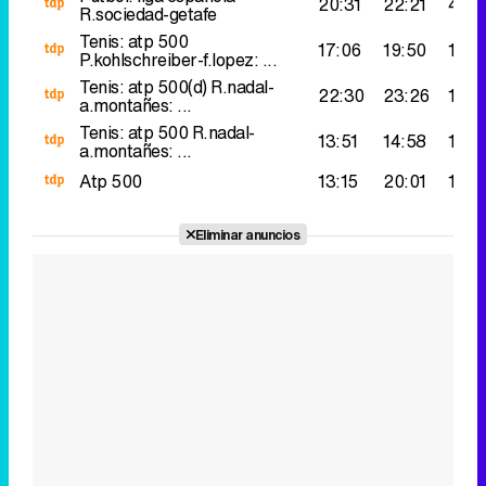
20:31
22:21
463
R.sociedad-getafe
Tenis: atp 500
17:06
19:50
193.
P.kohlschreiber-f.lopez: ...
Tenis: atp 500(d)
R.nadal-
22:30
23:26
158.
a.montañes: ...
Tenis: atp 500
R.nadal-
13:51
14:58
147.
a.montañes: ...
Atp 500
13:15
20:01
146.
Eliminar anuncios