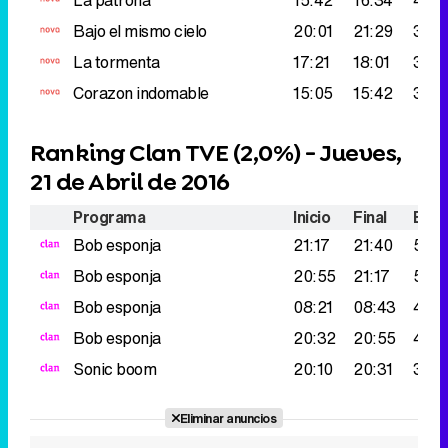
Bajo el mismo cielo
20:01
21:29
377.
La tormenta
17:21
18:01
377.
Corazon indomable
15:05
15:42
359
Ranking Clan TVE (
2,0%
) - Jueves,
21 de Abril de 2016
Programa
Inicio
Final
Espe
Bob esponja
21:17
21:40
511.
Bob esponja
20:55
21:17
501.
Bob esponja
08:21
08:43
431.
Bob esponja
20:32
20:55
410.
Sonic boom
20:10
20:31
365
Eliminar anuncios