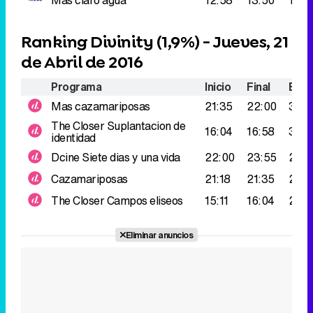
Ranking Divinity (
1,9%
) - Jueves, 21
de Abril de 2016
Programa
Inicio
Final
Espe
Mas cazamariposas
21:35
22:00
399
The Closer
Suplantacion de
16:04
16:58
311.
identidad
Dcine
Siete dias y una vida
22:00
23:55
293
Cazamariposas
21:18
21:35
283
The Closer
Campos eliseos
15:11
16:04
283
Eliminar anuncios