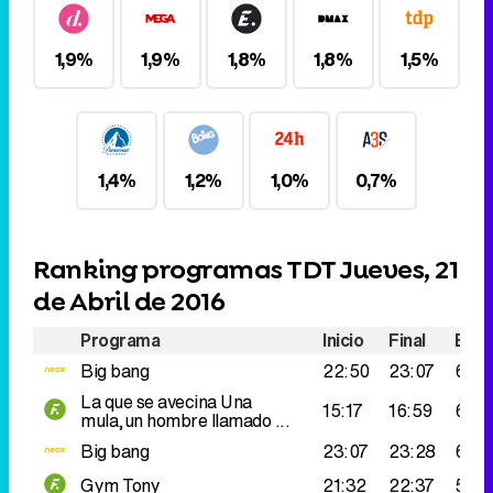
Tráiler en catalán de 'Ravalear', la nueva serie de HBO Max sobre los fondos buitre
1,9%
1,9%
1,8%
1,8%
1,5%
Tráiler de la tercera temporada de 'The Walking Dead: Dead City' de AMC+
1,4%
1,2%
1,0%
0,7%
Ranking programas TDT Jueves, 21
de Abril de 2016
Canción ganadora de Eurovisión 2026: DARA con "Bangaranga" por Bulgaria
Programa
Inicio
Final
Espe
Big bang
22:50
23:07
681.
La que se avecina
Una
15:17
16:59
625
mula,un hombre llamado ...
Big bang
23:07
23:28
610.
Gym Tony
21:32
22:37
519.