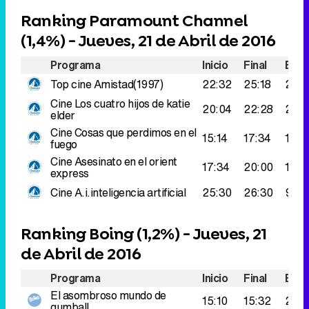
Ranking Paramount Channel
(
1,4%
) - Jueves, 21 de Abril de 2016
Programa
Inicio
Final
Espe
Top cine
Amistad(1997)
22:32
25:18
279.
Cine
Los cuatro hijos de katie
20:04
22:28
225
elder
Cine
Cosas que perdimos en el
15:14
17:34
164.
fuego
Cine
Asesinato en el orient
17:34
20:00
116.
express
Cine
A.i.inteligencia artificial
25:30
26:30
91.0
Ranking Boing (
1,2%
) - Jueves, 21
de Abril de 2016
Programa
Inicio
Final
Espe
El asombroso mundo de
15:10
15:32
207.
gumball