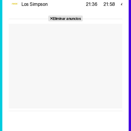
Los Simpson
21:36
21:58
416.
Eliminar anuncios