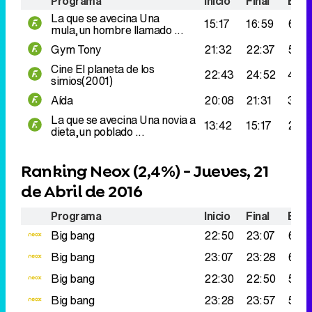
Programa
Inicio
Final
Espe
La que se avecina
Una
15:17
16:59
625
mula,un hombre llamado ...
Gym Tony
21:32
22:37
519.
Cine
El planeta de los
22:43
24:52
459
simios(2001)
Aída
20:08
21:31
312.
La que se avecina
Una novia a
13:42
15:17
291.
dieta,un poblado ...
Ranking Neox (
2,4%
) - Jueves, 21
de Abril de 2016
Programa
Inicio
Final
Espe
Big bang
22:50
23:07
681.
Big bang
23:07
23:28
610.
Big bang
22:30
22:50
508
Big bang
23:28
23:57
506