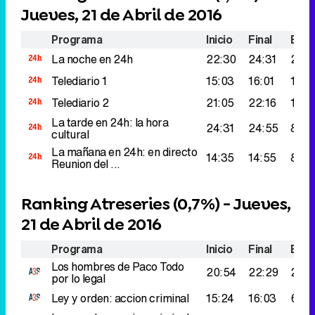
Jueves, 21 de Abril de 2016
Programa
Inicio
Final
Espe
La noche en 24h
22:30
24:31
242
Telediario 1
15:03
16:01
146.
Telediario 2
21:05
22:16
105.
La tarde en 24h: la hora
24:31
24:55
89.0
cultural
La mañana en 24h: en directo
14:35
14:55
87.0
Reunion del ...
Ranking Atreseries (
0,7%
) - Jueves,
21 de Abril de 2016
Programa
Inicio
Final
Espe
Los hombres de Paco
Todo
20:54
22:29
201.
por lo legal
Ley y orden: accion criminal
15:24
16:03
64.0